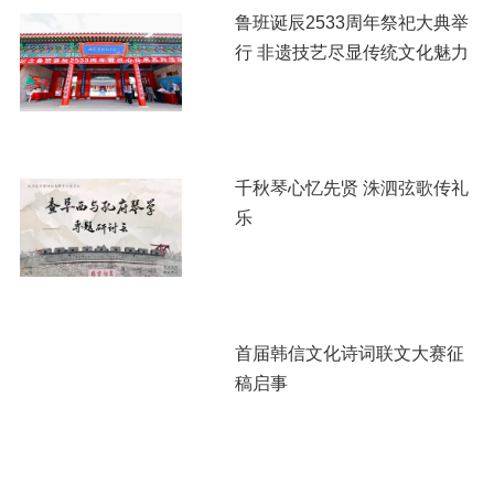
鲁班诞辰2533周年祭祀大典举
行 非遗技艺尽显传统文化魅力
千秋琴心忆先贤 洙泗弦歌传礼
乐
首届韩信文化诗词联文大赛征
稿启事