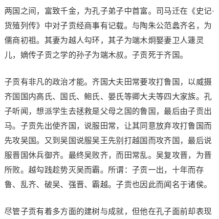
两国之间，富致千金，为孔子弟子中首富。司马迁在《史记·
货殖列传》中对子贡经商事有记载。与陶朱公范蠡齐名，为
儒商初祖。其妻为越人勾环，其子为端木炯娶妻卫人籧灵
儿，嫡传子贡之学的孙子为端木叔。子贡死于齐国。
子贡有非凡的政治才能。齐国大夫田常要攻打鲁国，以威摄
齐国国内高氏、国氏、鲍氏、晏氏等卿大夫等四大家族。孔
子听闻，想派学生去拯救是父母之国的鲁国，最后由子贡出
马。子贡先出使齐国，说服田常，让其同意放弃攻打鲁国而
先攻吴国。又到吴国说服吴王先别打越国而攻齐国，最后说
服晋国休兵御齐。最终吴败齐，而田常乱。吴复攻晋，为晋
所败。越勾践趁势灭吴而霸。所谓：子贡一出，十年而存
鲁、乱齐、破吴、强晋、霸越。子贡也因此而闻名于诸侯。
尽管子贡有着多方面的建树与成就，但他在孔子面前却表现