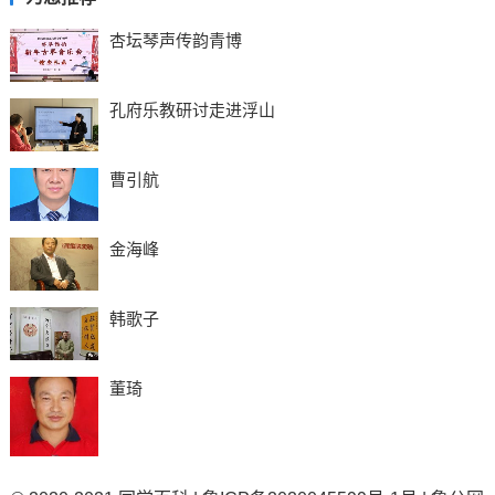
杏坛琴声传韵青博
孔府乐教研讨走进浮山
曹引航
金海峰
韩歌子
董琦