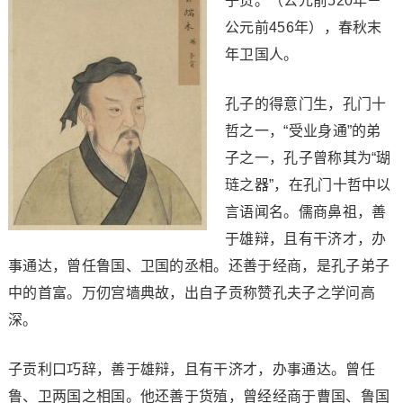
子贡。（公元前520年－
公元前456年），春秋末
年卫国人。
孔子的得意门生，孔门十
哲之一，“受业身通”的弟
子之一，孔子曾称其为“瑚
琏之器”，在孔门十哲中以
言语闻名。儒商鼻祖，善
于雄辩，且有干济才，办
事通达，曾任鲁国、卫国的丞相。还善于经商，是孔子弟子
中的首富。万仞宫墙典故，出自子贡称赞孔夫子之学问高
深。
子贡利口巧辞，善于雄辩，且有干济才，办事通达。曾任
鲁、卫两国之相国。他还善于货殖，曾经经商于曹国、鲁国