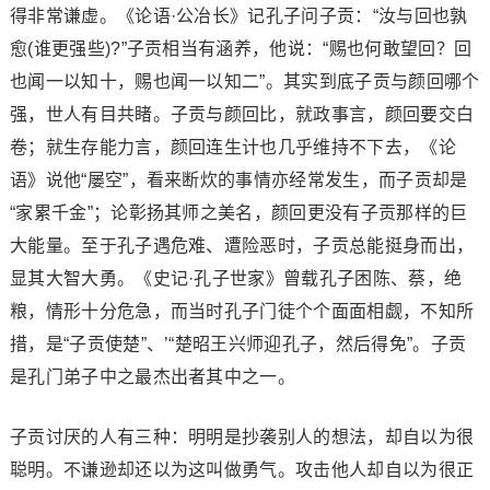
得非常谦虚。《论语·公冶长》记孔子问子贡：“汝与回也孰
愈(谁更强些)?”子贡相当有涵养，他说：“赐也何敢望回？回
也闻一以知十，赐也闻一以知二”。其实到底子贡与颜回哪个
强，世人有目共睹。子贡与颜回比，就政事言，颜回要交白
卷；就生存能力言，颜回连生计也几乎维持不下去，《论
语》说他“屡空”，看来断炊的事情亦经常发生，而子贡却是
“家累千金”；论彰扬其师之美名，颜回更没有子贡那样的巨
大能量。至于孔子遇危难、遭险恶时，子贡总能挺身而出，
显其大智大勇。《史记·孔子世家》曾载孔子困陈、蔡，绝
粮，情形十分危急，而当时孔子门徒个个面面相觑，不知所
措，是“子贡使楚”、’“楚昭王兴师迎孔子，然后得免”。子贡
是孔门弟子中之最杰出者其中之一。
子贡讨厌的人有三种：明明是抄袭别人的想法，却自以为很
聪明。不谦逊却还以为这叫做勇气。攻击他人却自以为很正