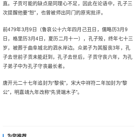
直。子贡可能的缺点是同理心不足，因此在论语中，孔子三
次提醒他要“恕”，也曾被师出同门的原宪批评。
前479年3月9日（鲁哀公十六年四月己丑日，儒略历3月9
日，格里历3月4日，夏历二月十一），孔子殁，终年七十三
岁，被葬于曲阜城北的泗水岸边。众弟子为其服丧3年，孔
子去世前子贡未能赶到，孔子去世后，子贡守丧六年，为孔
子弟子中为孔子守丧最长者。
唐开元二十七年追封为“黎侯”，宋大中祥符二年加封为“黎
公”，明嘉靖九年改称“先贤端木子”。
为您推荐