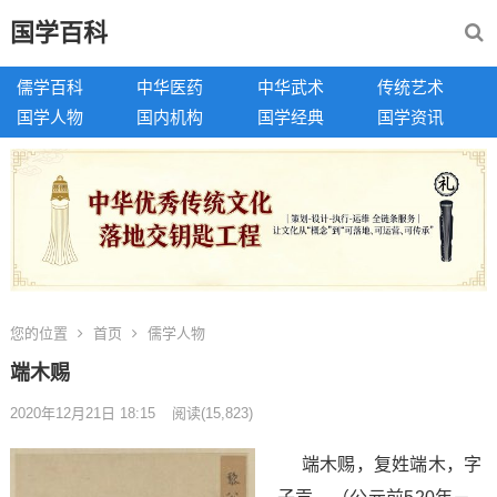
国学百科
儒学百科
中华医药
中华武术
传统艺术
国学人物
国内机构
国学经典
国学资讯
您的位置
首页
儒学人物
端木赐
2020年12月21日 18:15
阅读
(15,823)
端木赐，复姓端木，字