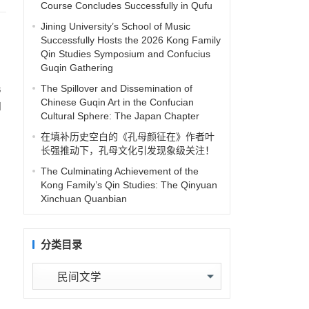
Course Concludes Successfully in Qufu
Jining University’s School of Music
Successfully Hosts the 2026 Kong Family
Qin Studies Symposium and Confucius
Guqin Gathering
民
The Spillover and Dissemination of
Chinese Guqin Art in the Confucian
和
Cultural Sphere: The Japan Chapter
在填补历史空白的《孔母颜征在》作者叶
长强推动下，孔母文化引发现象级关注！
The Culminating Achievement of the
Kong Family’s Qin Studies: The Qinyuan
Xinchuan Quanbian
分类目录
分
类