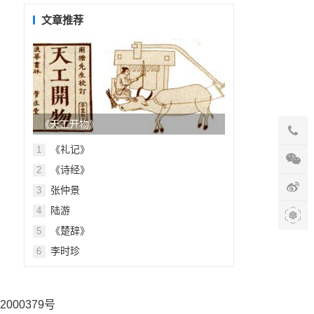
目
录
文章推荐
《天工开物》
《礼记》
1
《诗经》
2
张仲景
3
陆游
4
《楚辞》
5
李时珍
6
2000379号