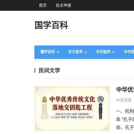
首页
自主申报
国学百科
儒学百科
东方易学
中华医药
中华
民间文学
中华优
中华非遗
一、机构
阜 “孔
会、孔子