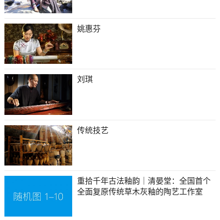
姚惠芬
刘琪
传统技艺
重拾千年古法釉韵｜清晏堂：全国首个
全面复原传统草木灰釉的陶艺工作室