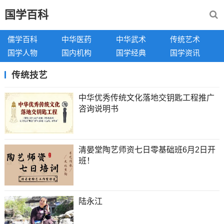
国学百科
儒学百科
中华医药
中华武术
传统艺术
国学人物
国内机构
国学经典
国学资讯
传统技艺
中华优秀传统文化落地交钥匙工程推广
咨询说明书
清晏堂陶艺师资七日零基础班6月2日开
班！
陆永江