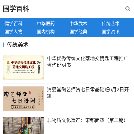
国学百科
儒学百科
中华医药
中华武术
传统艺术
国学人物
国内机构
国学经典
国学资讯
传统美术
中华优秀传统文化落地交钥匙工程推广
咨询说明书
清晏堂陶艺师资七日零基础班6月2日开
班！
非物质文化遗产：宋都面塑（第二期）