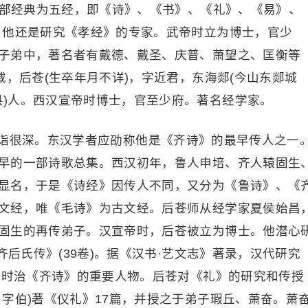
五部经典为五经，即《诗》、《书》、《礼》、《易》、
。他还是研究《孝经》的专家。武帝时立为博士，官少
子弟中，著名者有戴德、戴圣、庆普、萧望之、匡衡等
载，后苍(生卒年月不详)，字近君，东海郯(今山东郯城
县)人。西汉宣帝时博士，官至少府。著名经学家。
诣很深。东汉学者应劭称他是《齐诗》的最早传人之一
早的一部诗歌总集。西汉初年，鲁人申培、齐人辕固生
显名，于是《诗经》因传人不同，又分为《鲁诗》、《
文经，唯《毛诗》为古文经。后苍师从经学家夏侯始昌
固生的再传弟子。汉宣帝时，后苍被立为博士。他潜心
齐后氏传》(39卷)。据《汉书·艺文志》著录，汉代研究
是当时治《齐诗》的重要人物。后苍对《礼》的研究和传授
字伯)著《仪礼》17篇，并授之于弟子瑕丘、萧奋。萧