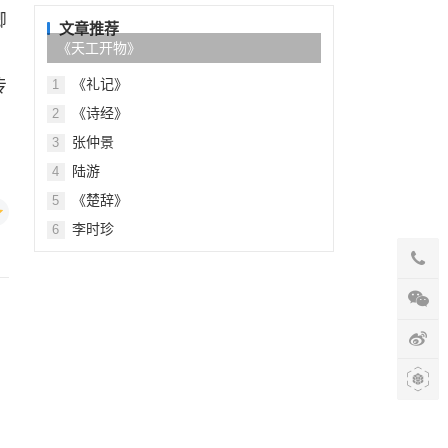
目
卿
录
文章推荐
《天工开物》
《礼记》
传
1
《诗经》
2
张仲景
3
陆游
4
《楚辞》
5
李时珍
6