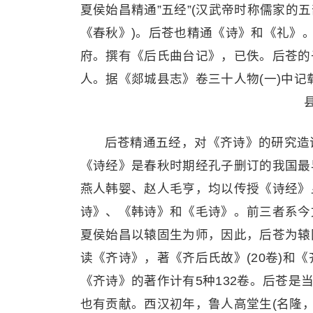
夏侯始昌精通”五经”(汉武帝时称儒家的
《春秋》)。后苍也精通《诗》和《礼》
府。撰有《后氏曲台记》，已佚。后苍的
人。据《郯城县志》卷三十人物(一)中记
后苍精通五经，对《齐诗》的研究造
《诗经》是春秋时期经孔子删订的我国最
燕人韩婴、赵人毛亨，均以传授《诗经》
诗》、《韩诗》和《毛诗》。前三者系今
夏侯始昌以辕固生为师，因此，后苍为辕
读《齐诗》，著《齐后氏故》(20卷)和《
《齐诗》的著作计有5种132卷。后苍
也有贡献。西汉初年，鲁人高堂生(名隆，