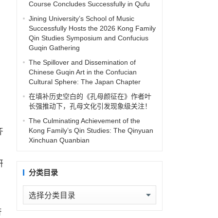
Course Concludes Successfully in Qufu
Jining University’s School of Music
Successfully Hosts the 2026 Kong Family
Qin Studies Symposium and Confucius
Guqin Gathering
The Spillover and Dissemination of
Chinese Guqin Art in the Confucian
Cultural Sphere: The Japan Chapter
在填补历史空白的《孔母颜征在》作者叶
。
长强推动下，孔母文化引发现象级关注！
、
The Culminating Achievement of the
齐
Kong Family’s Qin Studies: The Qinyuan
Xinchuan Quanbian
，
研
分类目录
分
类
奋