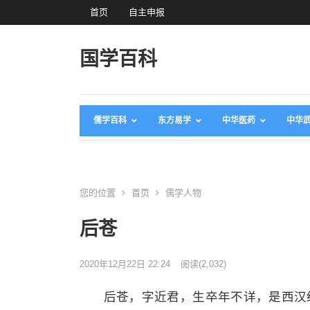
首页
自主申报
国学百科
儒学百科
东方易学
中华医药
中华
您的位置
首页
儒学人物
后苍
2020年12月22日 22:24
阅读
(2,032)
后苍，字近君，生卒年不详，是西汉