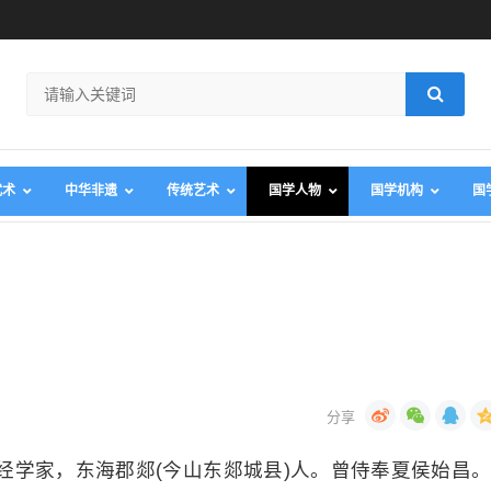
武术
中华非遗
传统艺术
国学人物
国学机构
国
经学家，东海郡郯(今山东郯城县)人。曾侍奉夏侯始昌