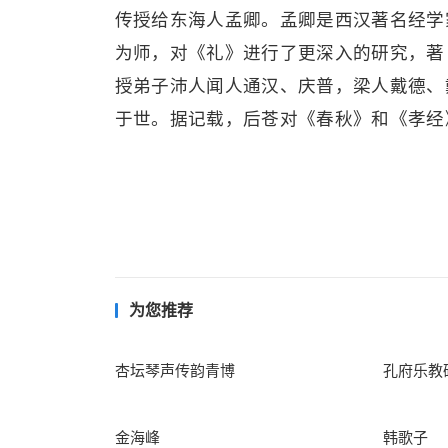
传授给东海人孟卿。孟卿是西汉著名经学
为师，对《礼》进行了更深入的研究，著《
授弟子沛人闻人通汉、庆普，梁人戴德、
于世。据记载，后苍对《春秋》和《孝经
为您推荐
杏坛琴声传韵青博
孔府乐教
金海峰
韩歌子