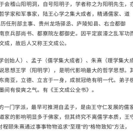
于会稽山阳明洞，自号阳明子，学者称之为阳明先生，
哲学家和军事家，陆王心学之集大成者，精通儒家、道
士，历任刑部主事、贵州龙场驿丞、庐陵知县、右佥都御
南京兵部尚书、都察院左都御史。因平定宸濠之乱军功
文成，故后人又称王文成公。
学创始人）、孟子（儒学集大成者）、朱熹（理学集大
说思想王学（阳明学），是明代影响最大的哲学思想。
东南亚，立德、立言于一身，成就冠绝有明一代。弟子
墨间有俊爽之气。有《王文成公全书》。
的一门学派，最早可推溯自孟子，是由王守仁发展的儒
道家的影响明显多于佛家，但其终究不离儒学本质，王
对程颐朱熹通过事事物物追求“至理”的“格物致知”方法，