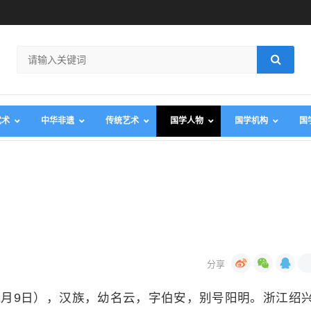
武术
中华非遗
传统艺术
国学人物
国学机构
国
29年1月9日），汉族，幼名云，字伯安，别号阳明。浙江绍