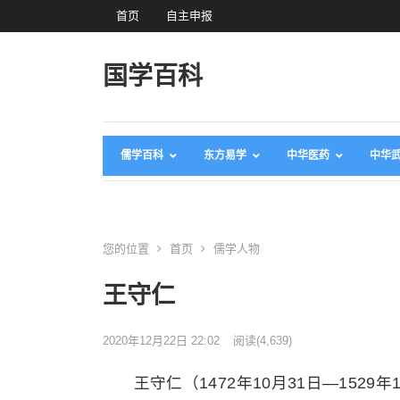
首页
自主申报
国学百科
儒学百科
东方易学
中华医药
中华
您的位置
首页
儒学人物
王守仁
2020年12月22日 22:02
阅读
(4,639)
王守仁（1472年10月31日—15