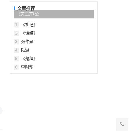
目
录
文章推荐
《天工开物》
，
《礼记》
1
《诗经》
2
张仲景
3
陆游
4
《楚辞》
5
李时珍
6