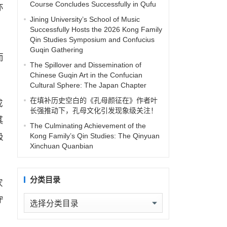
Course Concludes Successfully in Qufu
亦
Jining University’s School of Music
Successfully Hosts the 2026 Kong Family
Qin Studies Symposium and Confucius
Guqin Gathering
而
The Spillover and Dissemination of
Chinese Guqin Art in the Confucian
Cultural Sphere: The Japan Chapter
在填补历史空白的《孔母颜征在》作者叶
成
长强推动下，孔母文化引发现象级关注！
其
The Culminating Achievement of the
极
Kong Family’s Qin Studies: The Qinyuan
Xinchuan Quanbian
分类目录
家
守
分
类