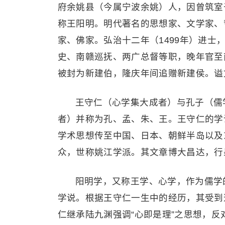
府余姚县（今属宁波余姚）人，因曾筑室
称王阳明。明代著名的思想家、文学家、
家、佛家。弘治十二年（1499年）进
史、南赣巡抚、两广总督等职，晚年官至
被封为新建伯，隆庆年间追赠新建侯。谥
王守仁（心学集大成者）与孔子（儒
者）并称为孔、孟、朱、王。王守仁的学
学术思想传至中国、日本、朝鲜半岛以及
众，世称姚江学派。其文章博大昌达，行
阳明学，又称王学、心学，作为儒学
学说。根据王守仁一生中的经历，其受到
仁继承陆九渊强调“心即是理”之思想，反