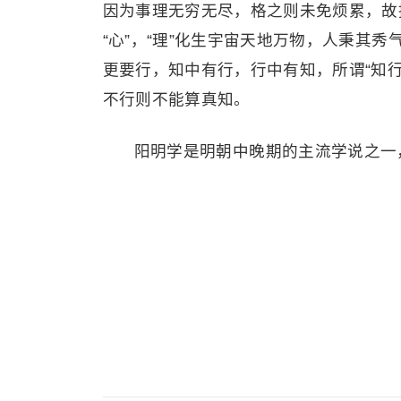
因为事理无穷无尽，格之则未免烦累，故提
“心”，“理”化生宇宙天地万物，人秉其
更要行，知中有行，行中有知，所谓“知
不行则不能算真知。
阳明学是明朝中晚期的主流学说之一