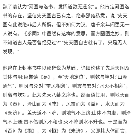
魏了翁认为”河图与洛书，发挥道数无遗余” 。他肯定河图洛
书的存在，坚信先天图古已有之，绝非邵雍私意，说:”先天
图有此说绝非后人所撰，但不知何为汉、唐千余年间更无一
人说有。《参同》中虽然有这样的意思，而方圆图之妙，则
不知道古人是否曾经见过?” “先天图自古就有了，只是无人
发现。”
他曾在上封事书中以邵雍说为基础，详细论述了先后天图及
其体与用:臣尝读《易》，至”天地定位”，则乾与坤对;”山泽
通气”，则艮与兑对;”雷风相薄”，则震与巽对;”水火不相射”，
则离与坎对。此为先天八卦之序也。然而语其用，则地天而
为《泰》，泽山而为《咸》，风雷而为《益》，水火而为
《既济》。盖天道不下济，则地气不上跻;山体不内虚，则泽
气不上通;雷不倡则风不和也;火不降则水不升也。于是而为
《否》为《损》，为《恒》为《未济》。又即其大体而言，