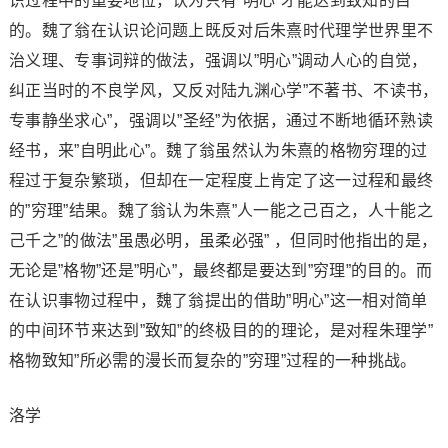
识过程中的重要地位，认为只有”明心”才能达到致知的目
的。魏了翁在认识论问题上既反对后朱熹时代理学世界里不
治义理、专事词辩的做法，强调以”明心”调动人心的自觉，
纠正当时的不良学风，又反对陆九渊心学”不著书、不读书，
专事静坐求心”，强调以”圣经”为依据，通过不断地循环熟读
经书，来”自明此心”。魏了翁虽然认为朱熹的格物穷理的过
程过于复杂繁琐，但却在一定程度上肯定了这一过程和最终
的”穷理”结果。魏了翁认为朱熹”人一能之己百之，人十能之
己千之”的做法”虽愚必明，虽柔必强” ，但同时他指出的是，
无论是”格物”还是”明心”，最终都是要达到”穷理”的目的。而
在认识事物过程中，魏了翁提出的借助”明心”这一相对简单
的中间环节来达到”致知”的终极目的的理论，是对程朱理学”
格物致知”所必需的漫长而复杂的”穷理”过程的一种挑战。
洛学