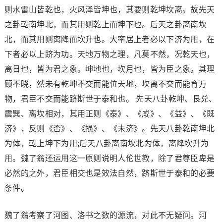
则水雷山皆乾也，火风泽皆坤也，其要则乾坤坎离。故先天
之卦乾南坤北，而其用则乾上而坤下也。后天之卦离南坎
北，而其用则离降而坎升也。大率居上者必以下济为用，在
下者必以上跻为功。天地万物之理，凡莫不然，况乾天也，
离日也，皆为君之象。坤地也，坎月也，皆为臣之象。其理
顾不晓，然未有乾坤不交而能位天地，坎离不交而能育万
物，君臣不交而能跻斯世于泰和也。 先天八卦乾坤、艮兑、
震巽、离坎相对，其用正则《泰》、《咸》、《益》、《既
济》，反则《否》、《损》、《未济》。先天八卦乾南坤北
为体，乾上坤下为用;后天八卦离南坎北为体，离降坎升为
用。魏了翁还运用这一原则说明人伦世教，除了君尊臣卑是
必然的之外，君臣相交也是效法自然，跻斯世于泰和的必要
条件。
魏了翁考察了河图、洛书之数的源流，对此不无疑问。河