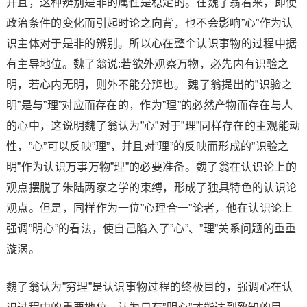
并且，这种辨别是非的属性是稳定的。在魏了翁看来，即使
政治条件的变化而引起时论之向背，也不会影响”心”作为认
识主体对于是非的辨别。所以心在整个认识事物的过程中据
有主导地位。魏了翁说:若欲外观察万物，必先内有识验之
明，若心内无明，则外不能分辨也。 魏了翁提出的”识验之
明”是与”理”对应而存在的，作为”理”的必然产物而存在与人
的心中，这说明魏了翁认为”心”对于”理”同样存在的主观能动
性，”心”可以反映”理”，并且对”理”的反映而形成的”识验之
明”作为认识万事万物”理”的必要准备。魏了翁在认识论上的
观点摆脱了朱陆两家之学的束缚，形成了独具特色的认识论
观点。但是，同样作为一位”心理合一”论者，他在认识论上
强调”明心”的看法，使自己陷入了”心”、”理”关系问题的重重
漩涡。
魏了翁认为”穷理”是认识事物过程的终极目的，强调心在认