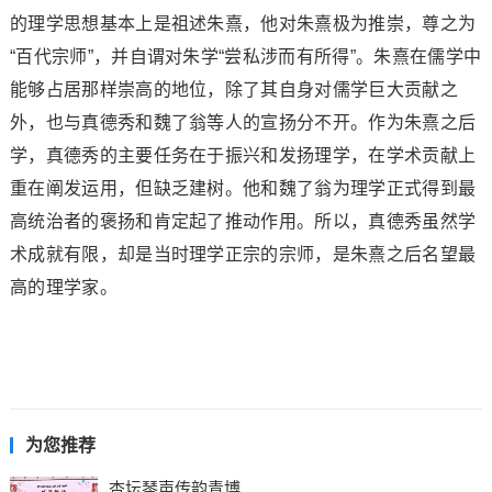
的理学思想基本上是祖述朱熹，他对朱熹极为推崇，尊之为
“百代宗师”，并自谓对朱学“尝私涉而有所得”。朱熹在儒学中
能够占居那样崇高的地位，除了其自身对儒学巨大贡献之
外，也与真德秀和魏了翁等人的宣扬分不开。作为朱熹之后
学，真德秀的主要任务在于振兴和发扬理学，在学术贡献上
重在阐发运用，但缺乏建树。他和魏了翁为理学正式得到最
高统治者的褒扬和肯定起了推动作用。所以，真德秀虽然学
术成就有限，却是当时理学正宗的宗师，是朱熹之后名望最
高的理学家。
为您推荐
杏坛琴声传韵青博