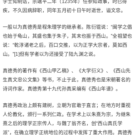
学士知制诰，宗端平二年（1235年）任参知政事，时已得
疾，不久因病辞职，同年五月初十日午时逝世，谥文忠。
一般以为真德秀是程朱理学的继承者。陈衍锟说：“闽学之倡
也始于龟山，其盛也集于朱子，其末也振于西山。”全祖望也
说：“乾淳诸老之后，百口交推，以为正学大宗者，莫如西
山。”[1]但有学者以为还接受了陆九渊之说。
真德秀的著作有《西山甲乙稿》、《大学衍义》、《西山先
生真文忠公文集》等书，不止于此，真德秀也是宋朝著名的
诗词作家。真德秀第十九代孙真采编有《西山年谱》。
真德秀政治上颇有建树，立朝为官敢于直言；在地方时重视
人伦教化，颁行一系列仁政。在学术上以朱熹为宗，为继朱
熹之后的理学正宗传人，与魏了翁齐名，创“西山真氏学
派”，在确立理学正统地位的过程中发挥了重大作用。真德秀