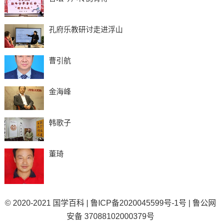
孔府乐教研讨走进浮山
曹引航
金海峰
韩歌子
董琦
© 2020-2021
国学百科
|
鲁ICP备2020045599号-1号
|
鲁公网
安备 37088102000379号