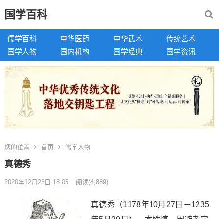
国学百科
儒学百科
中华医药
中华武术
传统艺术
国学人物
国内机构
国学经典
国学资讯
您的位置
首页
儒学人物
真德秀
2020年12月23日 18:05
阅读
(4,889)
真德秀（1178年10月27日－1235