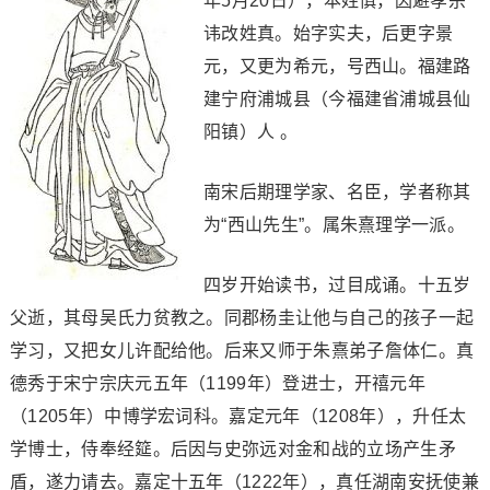
年5月20日），本姓慎，因避孝宗
讳改姓真。始字实夫，后更字景
元，又更为希元，号西山。福建路
建宁府浦城县（今福建省浦城县仙
阳镇）人 。
南宋后期理学家、名臣，学者称其
为“西山先生”。属朱熹理学一派。
四岁开始读书，过目成诵。十五岁
父逝，其母吴氏力贫教之。同郡杨圭让他与自己的孩子一起
学习，又把女儿许配给他。后来又师于朱熹弟子詹体仁。真
德秀于宋宁宗庆元五年（1199年）登进士，开禧元年
（1205年）中博学宏词科。嘉定元年（1208年），升任太
学博士，侍奉经筵。后因与史弥远对金和战的立场产生矛
盾，遂力请去。嘉定十五年（1222年），真任湖南安抚使兼