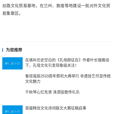
丝路文化贸易基地，在兰州、敦煌等地建设一批对外文化贸
易集聚区。
为您推荐
在填补历史空白的《孔母颜征在》作者叶长强推动
下，孔母文化引发现象级关注！
鲁班诞辰2533周年祭祀大典举行 非遗技艺尽显传统
文化魅力
千秋琴心忆先贤 洙泗弦歌传礼乐
首届韩信文化诗词联文大赛征稿启事