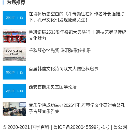
为您推荐
在填补历史空白的《孔母颜征在》作者叶长强推动
下，孔母文化引发现象级关注！
鲁班诞辰2533周年祭祀大典举行 非遗技艺尽显传统
文化魅力
千秋琴心忆先贤 洙泗弦歌传礼乐
首届韩信文化诗词联文大赛征稿启事
西安首期未央宫国学论坛
音乐学院成功举办2026年孔府琴学文化研讨会暨孔
子古琴音乐雅集
© 2020-2021
国学百科
|
鲁ICP备2020045599号-1号
|
鲁公网