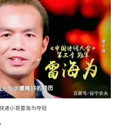
快递小哥雷海为夺冠
？