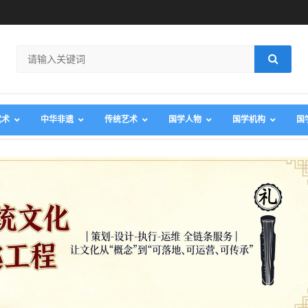
武术
中华非遗
传统艺术
国学人物
国学机构
国