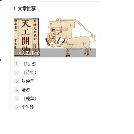
目
录
文章推荐
《天工开物》
年
《礼记》
1
《诗经》
2
张仲景
3
陆游
4
《楚辞》
5
李时珍
6