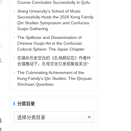
Course Concludes Successfully in Qufu
Jining University’s School of Music
Successfully Hosts the 2026 Kong Family
Qin Studies Symposium and Confucius
Guqin Gathering
了
The Spillover and Dissemination of
Chinese Guqin Art in the Confucian
Cultural Sphere: The Japan Chapter
在填补历史空白的《孔母颜征在》作者叶
大
长强推动下，孔母文化引发现象级关注！
The Culminating Achievement of the
Kong Family’s Qin Studies: The Qinyuan
Xinchuan Quanbian
分类目录
分
隋
类
说