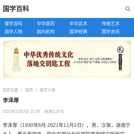
国学百科
儒学百科
中华医药
中华武术
传统艺术
国学人物
国内机构
国学经典
国学资讯
您的位置
首页
国学人物
李泽厚
2021年11月3日 21:30
阅读
(1,874)
李泽厚（1930年6月-2021年11月2日），男，汉族，湖南宁