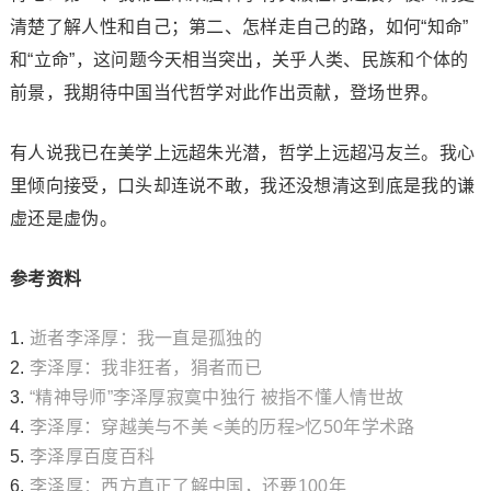
清楚了解人性和自己；第二、怎样走自己的路，如何“知命”
和“立命”，这问题今天相当突出，关乎人类、民族和个体的
前景，我期待中国当代哲学对此作出贡献，登场世界。
有人说我已在美学上远超朱光潜，哲学上远超冯友兰。我心
里倾向接受，口头却连说不敢，我还没想清这到底是我的谦
虚还是虚伪。
参考资料
1.
逝者李泽厚：我一直是孤独的
2.
李泽厚：我非狂者，狷者而已
3.
“精神导师”李泽厚寂寞中独行 被指不懂人情世故
4.
李泽厚：穿越美与不美 <美的历程>忆50年学术路
5.
李泽厚百度百科
6.
李泽厚：西方真正了解中国，还要100年