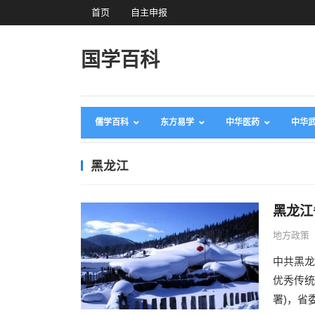
首页
自主申报
国学百科
儒学百科
东方易学
中华医药
中华
黑龙江
黑龙江
地方政策
中共黑龙
优秀传统
署)，省