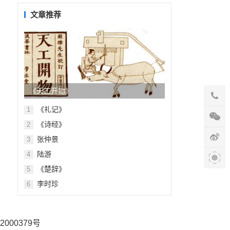
目
录
文章推荐
《天工开物》
《礼记》
1
《诗经》
2
张仲景
3
陆游
4
《楚辞》
5
李时珍
6
2000379号