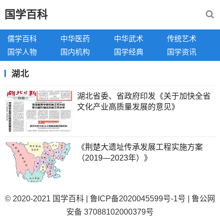
国学百科
儒学百科
中华医药
中华武术
传统艺术
国学人物
国内机构
国学经典
国学资讯
湖北
湖北省委、省政府印发《关于加快全省
文化产业高质量发展的意见》
《荆楚大遗址传承发展工程实施方案
（2019—2023年）》
© 2020-2021
国学百科
|
鲁ICP备2020045599号-1号
|
鲁公网
安备 37088102000379号