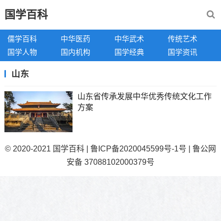
国学百科
儒学百科
中华医药
中华武术
传统艺术
国学人物
国内机构
国学经典
国学资讯
山东
山东省传承发展中华优秀传统文化工作
方案
© 2020-2021
国学百科
|
鲁ICP备2020045599号-1号
|
鲁公网
安备 37088102000379号