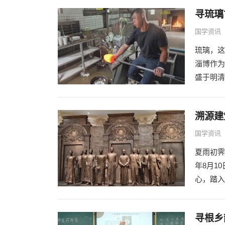
寻琉璃
国学资讯
琉璃，这
淄博作为
盛于明清，
溯源建
国学资讯
夏雨初霁
年8月1
心，踏入
寻根乡