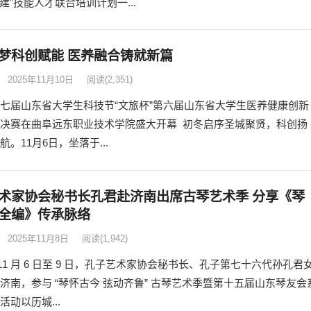
古建”技能人才联合培训计划一...
梦科创赋能 医养融合铸就新篇
2025年11月10日
阅读
(2,351)
七届山东省大学生科技节“文旅杯”第六届山东省大学生医养健康创新
决赛在曲阜远东职业技术学院盛大开幕 初冬启序圣城聚贤，科创扬
。11月6日，坐落于...
术家协会秘书长孔君赴济南出席古琴艺术季 分享《琴
全编》传承脉络
2025年11月8日
阅读
(1,942)
年 11 月 6 日至 9 日，孔子艺术家协会秘书长、孔子第七十六代孙孔君
济南，参与 “琴怀古今 弦动齐鲁” 古琴艺术季暨第十五届山东琴友会
活动以历城...