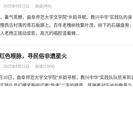
2025年8月23日
阅读
(966)
，暑气蒸腾，曲阜师范大学文学院“乡韵寻根，教兴中华”实践队的身
豫西古村落的青石板路上。百年老槐树枝繁叶茂，树下的石碾盘旁
人老杨正拨动皮影，高亢的唱腔混着蝉...
红色根脉，寻民俗非遗星火
2025年8月21日
阅读
(1,006)
年8月10日，曲阜师范大学文学院“乡韵寻根，教兴中华”实践队队员来到
实践队员们攥紧胸前印着“传承”二字的徽章，怀揣着对历史的敬畏与
脉的探寻之心，踏入沂水博...
遗韵，传文化薪火
2025年8月21日
阅读
(875)