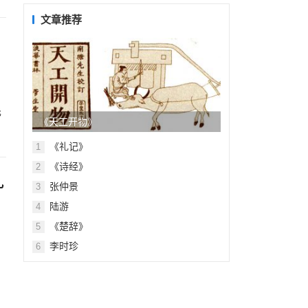
目
录
文章推荐
先
《天工开物》
《礼记》
1
《诗经》
2
礼
张仲景
3
陆游
4
《楚辞》
5
李时珍
6