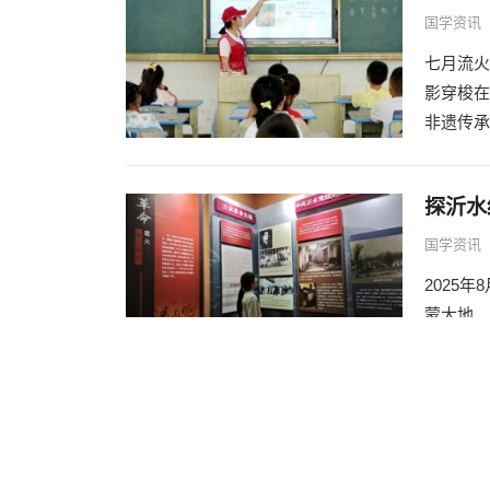
国学资讯
七月流火
影穿梭在
非遗传承
探沂水
国学资讯
2025
蒙大地。
对文化根
寻艾灸
国学资讯