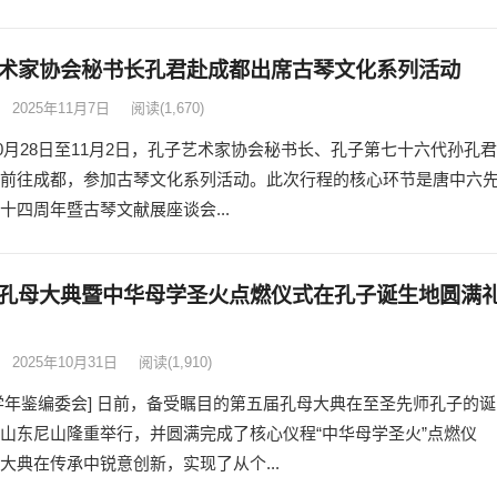
术家协会秘书长孔君赴成都出席古琴文化系列活动
2025年11月7日
阅读
(1,670)
年10月28日至11月2日，孔子艺术家协会秘书长、孔子第七十六代孙孔君
前往成都，参加古琴文化系列活动。此次行程的核心环节是唐中六
十四周年暨古琴文献展座谈会...
孔母大典暨中华母学圣火点燃仪式在孔子诞生地圆满
2025年10月31日
阅读
(1,910)
学年鉴编委会] 日前，备受瞩目的第五届孔母大典在至圣先师孔子的诞
山东尼山隆重举行，并圆满完成了核心仪程“中华母学圣火”点燃仪
大典在传承中锐意创新，实现了从个...