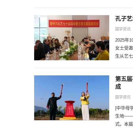
孔子艺
国学资讯
2025
女士受邀
生从艺七
第五届
成
国学资讯
[中华母
生地——
式。本届