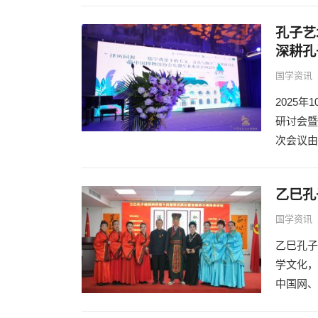
孔子艺
深耕孔
国学资讯
2025
研讨会暨
次会议由
乙巳孔
国学资讯
乙巳孔
学文化
中国网、