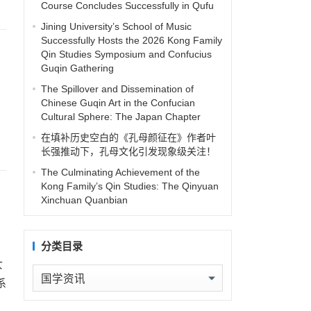
Course Concludes Successfully in Qufu
Jining University’s School of Music
Successfully Hosts the 2026 Kong Family
Qin Studies Symposium and Confucius
Guqin Gathering
The Spillover and Dissemination of
Chinese Guqin Art in the Confucian
Cultural Sphere: The Japan Chapter
在填补历史空白的《孔母颜征在》作者叶
长强推动下，孔母文化引发现象级关注！
The Culminating Achievement of the
Kong Family’s Qin Studies: The Qinyuan
Xinchuan Quanbian
分类目录
女
分
系
类