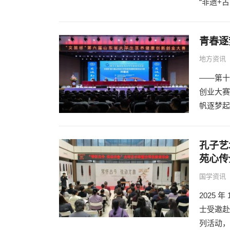
“非遗+
青春逐
地方资讯
——第十
创业大赛
帆逐梦起航
孔子艺
苑心传
国学资讯
2025 
士受邀赴
列活动，