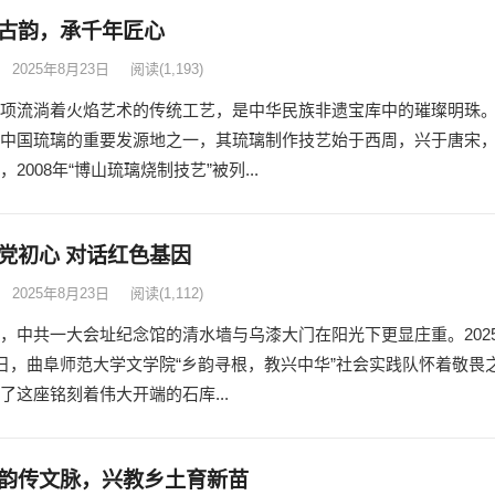
古韵，承千年匠心
2025年8月23日
阅读
(1,193)
项流淌着火焰艺术的传统工艺，是中华民族非遗宝库中的璀璨明珠
中国琉璃的重要发源地之一，其琉璃制作技艺始于西周，兴于唐宋
2008年“博山琉璃烧制技艺”被列...
党初心 对话红色基因
2025年8月23日
阅读
(1,112)
，中共一大会址纪念馆的清水墙与乌漆大门在阳光下更显庄重。202
0日，曲阜师范大学文学院“乡韵寻根，教兴中华”社会实践队怀着敬畏
了这座铭刻着伟大开端的石库...
韵传文脉，兴教乡土育新苗