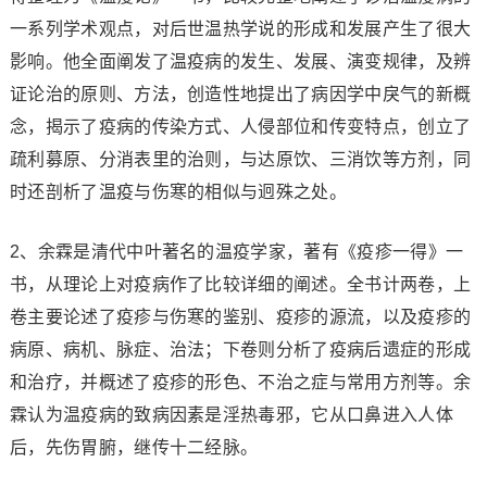
一系列学术观点，对后世温热学说的形成和发展产生了很大
影响。他全面阐发了温疫病的发生、发展、演变规律，及辨
证论治的原则、方法，创造性地提出了病因学中戾气的新概
念，揭示了疫病的传染方式、人侵部位和传变特点，创立了
疏利募原、分消表里的治则，与达原饮、三消饮等方剂，同
时还剖析了温疫与伤寒的相似与迥殊之处。
2、余霖是清代中叶著名的温疫学家，著有《疫疹一得》一
书，从理论上对疫病作了比较详细的阐述。全书计两卷，上
卷主要论述了疫疹与伤寒的鉴别、疫疹的源流，以及疫疹的
病原、病机、脉症、治法；下卷则分析了疫病后遗症的形成
和治疗，并概述了疫疹的形色、不治之症与常用方剂等。余
霖认为温疫病的致病因素是淫热毒邪，它从口鼻进入人体
后，先伤胃腑，继传十二经脉。