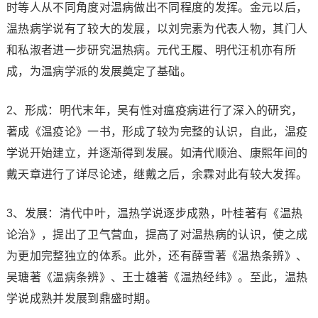
时等人从不同角度对温病做出不同程度的发挥。金元以后，
温热病学说有了较大的发展，以刘完素为代表人物，其门人
和私淑者进一步研究温热病。元代王履、明代汪机亦有所
成，为温病学派的发展奠定了基础。
2、形成：明代末年，吴有性对瘟疫病进行了深入的研究，
著成《温疫论》一书，形成了较为完整的认识，自此，温疫
学说开始建立，并逐渐得到发展。如清代顺治、康熙年间的
戴天章进行了详尽论述，继戴之后，余霖对此有较大发挥。
3、发展：清代中叶，温热学说逐步成熟，叶桂著有《温热
论治》，提出了卫气营血，提高了对温热病的认识，使之成
为更加完整独立的体系。此外，还有薛雪著《温热条辨》、
吴瑭著《温病条辨》、王士雄著《温热经纬》。至此，温热
学说成熟并发展到鼎盛时期。