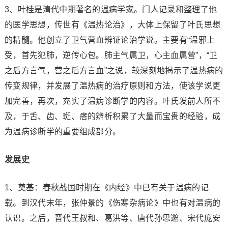
3、叶桂是清代中期著名的温病学家。门人记录和整理了他
的医学思想，传世有《温热论治》，大体上保留了叶氏思想
的精髓。他创立了卫气营血辨证论治学说。主要有“温邪上
受，首先犯肺，逆传心包。肺主气属卫，心主血属营”，“卫
之后方言气，营之后方言血”之说，较深刻地揭示了温热病的
传变规律，并发展了温热病的治疗原则和方法，使该学说更
加完善，再次，充实了温病诊断学的内容。叶氏发前人所不
及，于舌、齿、斑、瘩的辨析积累了大量而宝贵的经验，成
为温病诊断学的重要组成部分。
发展史
1、奠基：春秋战国时期在《内经》中已有关于温病的记
载。到汉代末年，张仲景的《伤寒杂病论》中也有对温病的
认识。之后，晋代王叔和、葛洪等、唐代孙思邈、宋代庞安