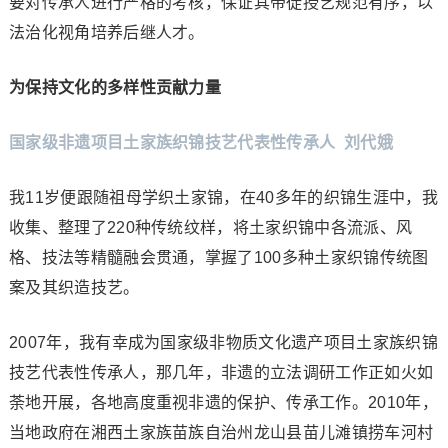
要对传承人进行严格的考核，保证其带徒授艺规范有序，以
法治化视角培养后继人才。
为保持文化的多样性贡献力量
国家级非遗项目土家族织锦技艺代表性传承人 刘代娥
我11岁便跟随祖母学织土家锦，在40多年的织锦生涯中，我
收集、整理了220种传统纹样，将土家织锦中各流派、风
格、技法等精髓融会贯通，掌握了100多种土家织锦传统图
案及其织造技艺。
2007年，我有幸成为国家级非物质文化遗产项目土家族织锦
技艺代表性传承人，那几年，非遗的立法调研工作正如火如
荼地开展，各地高度重视非遗的保护、传承工作。2010年，
当地政府在湘西土家族苗族自治州龙山县苗儿滩镇捞车河村