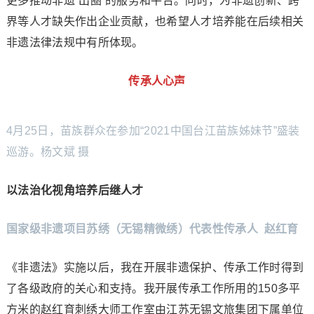
更多推动非遗“出圈”的服务和平台。同时，为非遗创新、跨
界等人才缺失作出企业贡献，也希望人才培养能在后续相关
非遗法律法规中有所体现。
传承人心声
4月25日，苗族群众在参加“2021中国台江苗族姊妹节”盛装
巡游。杨文斌 摄
以法治化视角培养后继人才
国家级非遗项目苏绣（无锡精微绣）代表性传承人 赵红育
《非遗法》实施以后，我在开展非遗保护、传承工作时得到
了各级政府的关心和支持。我开展传承工作所用的150多平
方米的赵红育刺绣大师工作室由江苏无锡文旅集团下属单位