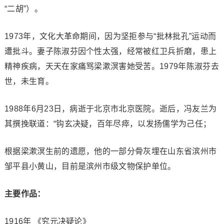
“二胡”）。
1973年，文化大革命期间，因为坚拒参与“批林批孔”运动而
遭批斗。妻子陈淑芬因个性太强，经常被红卫兵折磨，患上
精神疾病，天天在家痛骂梁漱溟害她受苦。1979年陈淑芬去
世，未生育。
1988年6月23日，病逝于北京市北京医院。逝后，冯友兰为
其撰挽联道：“钩玄决疑，百年尽瘁，以发扬儒学为己任；
根据梁漱溟生前的遗愿，他的一部分骨灰埋在山东省滨州市
邹平县小黄山，目前是滨州市级文物保护单位。
主要作品：
1916年 《究元决疑论》