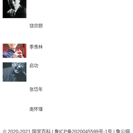
饶宗颐
季羡林
启功
张岱年
南怀瑾
© 2020-2021
国学百科
|
鲁ICP备2020045599号-1号
|
鲁公网