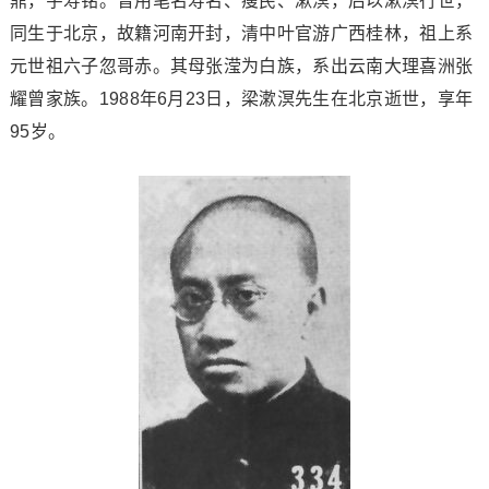
鼎，字寿铭。曾用笔名寿名、瘦民、漱溟，后以漱溟行世，
同生于北京，故籍河南开封，清中叶官游广西桂林，祖上系
元世祖六子忽哥赤。其母张滢为白族，系出云南大理喜洲张
耀曾家族。1988年6月23日，梁漱溟先生在北京逝世，享年
95岁。