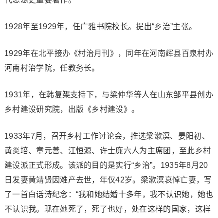
1928年至1929年，任广雅书院校长。提出“乡治”主张。
1929年在北平接办《村治月刊》，同年在河南辉县百泉村办
河南村治学院，任教务长。
1931年，在韩复榘支持下，与梁仲华等人在山东邹平县创办
乡村建设研究院，出版《乡村建设》。
1933年7月，召开乡村工作讨论会，推选梁漱溟、晏阳初、
黄炎培、章元善、江恒源、许士廉六人为主席团，至此乡村
建设派正式形成。该派的目的是实行“乡治”。1935年8月20
日发妻黄靖贤因难产去世，年仅42岁。梁漱溟哀悼亡妻，写
了一首白话诗纪念：“我和她结婚十多年，我不认识她，她也
不认识我。现在她死了，死了也好，处在这样的国家，这样