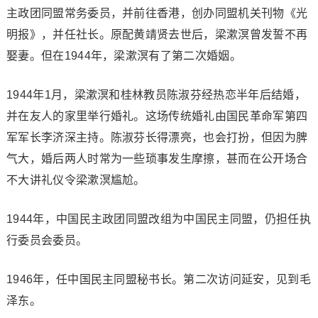
主政团同盟常务委员，并前往香港，创办同盟机关刊物《光
明报》，并任社长。原配黄靖贤去世后，梁漱溟曾发誓不再
娶妻。但在1944年，梁漱溟有了第二次婚姻。
1944年1月，梁漱溟和桂林教员陈淑芬经热恋半年后结婚，
并在友人的家里举行婚礼。这场传统婚礼由国民革命军第四
军军长李济深主持。陈淑芬长得漂亮，也会打扮，但因为脾
气大，婚后两人时常为一些琐事发生摩擦，甚而在公开场合
不大讲礼仪令梁漱溟尴尬。
1944年，中国民主政团同盟改组为中国民主同盟，仍担任执
行委员会委员。
1946年，任中国民主同盟秘书长。第二次访问延安，见到毛
泽东。