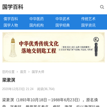
国学百科
儒学百科
中华医药
中华武术
传统艺术
国学人物
国内机构
国学经典
国学资讯
您的位置
首页
国学大师
梁漱溟
2020年12月23日 21:24
阅读
(36,764)
梁漱溟（1893年10月18日－1988年6月23日），原名焕