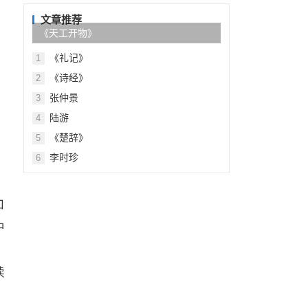
目
录
文章推荐
《天工开物》
《礼记》
1
《诗经》
2
张仲景
3
陆游
4
《楚辞》
5
李时珍
6
加
中
，
读