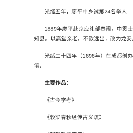
光绪五年，廖平中乡试第24名举人
1889年廖平赴京应礼部春闱，中
知县。以高堂亲老，不欲远出，改为龙安
光绪二十四年（1898年）在成都创
笔。
主要作品：
《古今学考》
《穀梁春秋经传古义疏》