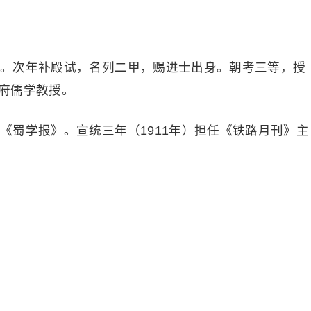
贡士。次年补殿试，名列二甲，赐进士出身。朝考三等，授
府儒学教授。
办《蜀学报》。宣统三年（1911年）担任《铁路月刊》主