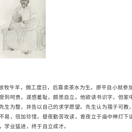
放牧牛羊，佣工度日，后靠卖茶水为生。廖平自小就参
受到呵责，遂感羞耻，颇思自立。他欲读书识字，但家
先生为整，并告以自己的求学愿望。先生认为孺子可教
不易，倍加珍惜，昼夜勤苦攻读，曾夜立于庙中神灯下
，学业猛进，终于自立成才。