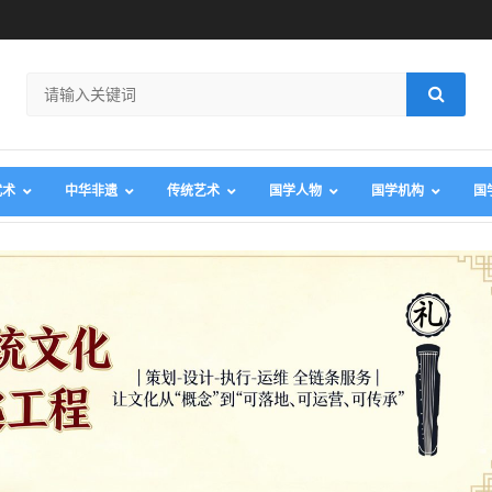
武术
中华非遗
传统艺术
国学人物
国学机构
国