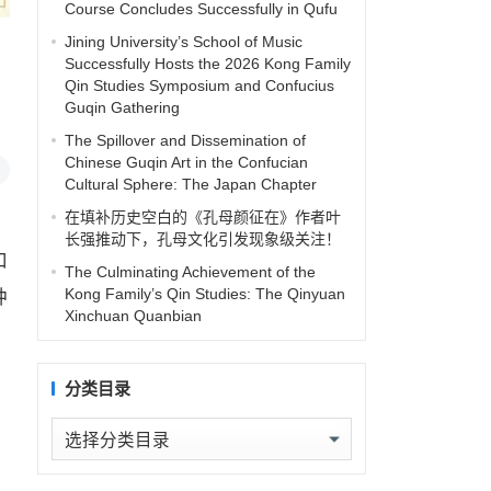
Course Concludes Successfully in Qufu
Jining University’s School of Music
Successfully Hosts the 2026 Kong Family
Qin Studies Symposium and Confucius
Guqin Gathering
The Spillover and Dissemination of
Chinese Guqin Art in the Confucian
Cultural Sphere: The Japan Chapter
在填补历史空白的《孔母颜征在》作者叶
长强推动下，孔母文化引发现象级关注！
和
The Culminating Achievement of the
Kong Family’s Qin Studies: The Qinyuan
种
Xinchuan Quanbian
分类目录
分
类