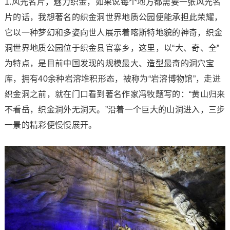
1.风光名片，魅力织金，如果说每个地方都需要一张风光名
片的话，我想著名的织金洞世界地质公园便能承担此荣耀，
它以一种梦幻和多姿向世人展示着喀斯特地貌的神奇，织金
洞世界地质公园位于织金县官寨乡，这里，以“大、奇、全”
为特点，是目前中国发现的规模最大、造型最奇的洞穴宝
库，拥有40余种岩溶堆积形态，被称为“岩溶博物馆”，走进
织金洞之前，就在门口看到著名作家冯牧题写的：“黄山归来
不看岳，织金洞外无洞天。”沿着一个巨大的山洞进入，三步
一景的精彩便慢慢展开。