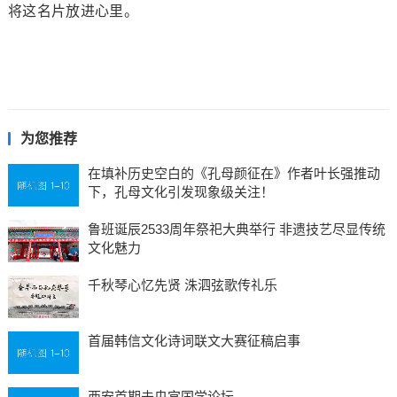
将这名片放进心里。
为您推荐
在填补历史空白的《孔母颜征在》作者叶长强推动
下，孔母文化引发现象级关注！
鲁班诞辰2533周年祭祀大典举行 非遗技艺尽显传统
文化魅力
千秋琴心忆先贤 洙泗弦歌传礼乐
首届韩信文化诗词联文大赛征稿启事
西安首期未央宫国学论坛