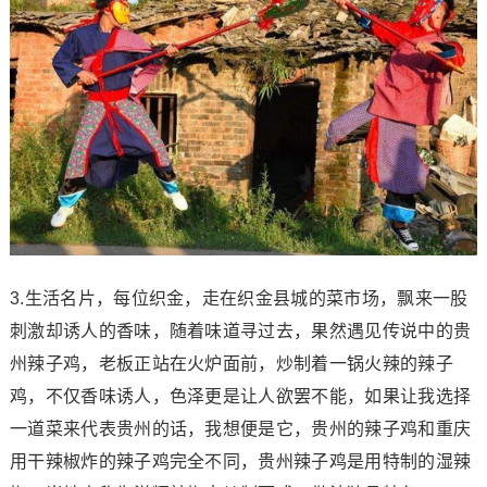
3.生活名片，每位织金，走在织金县城的菜市场，飘来一股
刺激却诱人的香味，随着味道寻过去，果然遇见传说中的贵
州辣子鸡，老板正站在火炉面前，炒制着一锅火辣的辣子
鸡，不仅香味诱人，色泽更是让人欲罢不能，如果让我选择
一道菜来代表贵州的话，我想便是它，贵州的辣子鸡和重庆
用干辣椒炸的辣子鸡完全不同，贵州辣子鸡是用特制的湿辣