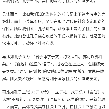
以我们说，孔子重礼，其目的是为了社会的和谐安定。
具体而言，比如我们知道当时礼的核心是上下尊卑有序的等
级制，而上下尊卑有序，至少在那个时代是社会安定和谐的
保障。所以我们说，孔子讲礼，从根本上是为了社会的和谐
有序。比如曾让孔子痛心疾首的季氏八佾舞于庭，就是因为
它违反礼，，破坏了社会和谐。
再比如孔子认为：“君子博学于文，约之以礼，亦可以弗畔
矣。”(《雍也》)这里的“君子”，指地位在上之人，包括卿大
夫之类。“畔”，是“畔换”的省略(以往误解为“叛”)，意思是跋
扈。卿大夫不跋扈，显然有利于国家社会的和谐与安定。
再比如孔子主张“兴于《诗》，立于礼，成于乐”(《泰伯》)，
认为“不知礼，无以立也”(《尧日》)。这里的“立”，是就普通
士人而言，具体是指其在社会上立身。在社会上立身之所以