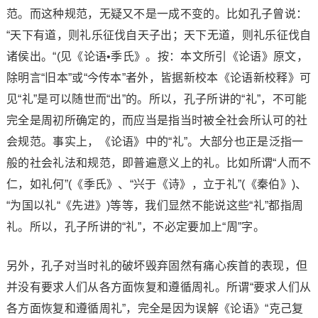
范。而这种规范，无疑又不是一成不变的。比如孔子曾说：
“天下有道，则礼乐征伐自天子出；天下无道，则礼乐征伐自
诸侯出。“(见《论语•季氏》。按：本文所引《论语》原文，
除明言“旧本”或“今传本”者外，皆据新校本《论语新校释》可
见“礼”是可以随世而“出”的。所以，孔子所讲的“礼”，不可能
完全是周初所确定的，而应当是指当时被全社会所认可的社
会规范。事实上，《论语》中的“礼”。大部分也正是泛指一
般的社会礼法和规范，即普遍意义上的礼。比如所谓“人而不
仁，如礼何”(《季氏》、“兴于《诗》，立于礼”(《秦伯》)、
“为国以礼“《先进》)等等，我们显然不能说这些“礼”都指周
礼。所以，孔子所讲的“礼”，不必定要加上“周”字。
另外，孔子对当时礼的破坏毁弃固然有痛心疾首的表现，但
并没有要求人们从各方面恢复和遵循周礼。所谓“要求人们从
各方面恢复和遵循周礼”，完全是因为误解《论语》“克己复