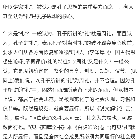
所以讲究“礼”，被认为是孔子思想的最重要方面之一，有人
甚至认为“礼”是孔子思想的核心。
什么是“礼”？一般认为，孔子所讲的“礼”就是周礼，而且认
为，孔子讲“礼”，表示孔子对当时“礼”的破坏毁弃痛心疾首，
要求人们从各方面恢复和遵循“周礼”。(李泽厚《中国古代思
想史论•孔子再评价•礼的特征》)“周礼”又是什么？一般公
认，它是周初确定的一整套的典章、制度、规矩、仪节。(见
同上)我们说，以孔子所讲的“礼”为周礼，并不合理。因为孔
子所讲的“礼”中，固然有西周所遗留下来的东西，但从根本
上说，都属于社会规范，是被规范化了的社会法规，习俗和
仪节等。既然是规范，就需要履行。所以《说文解字》云：
“礼，履也。”《白虎通义•礼乐》云：“礼之为言履也，可履
践面行也。”(见《四库全书》本《白虎通义)卷上)可见“礼”就
是人所履行，而且是全体社会成员所必须共同履行的社会规