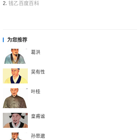
2.
钱乙百度百科
为您推荐
葛洪
吴有性
叶桂
皇甫谧
孙思邈