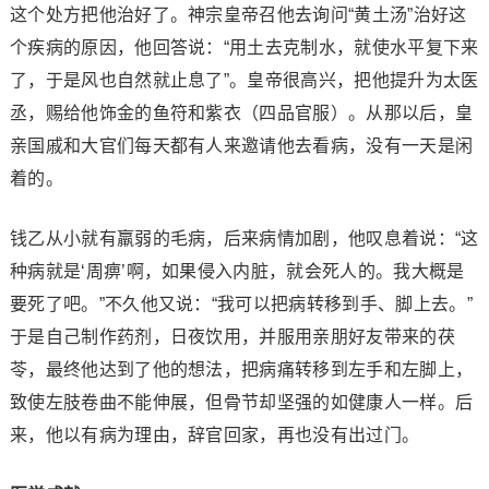
这个处方把他治好了。神宗皇帝召他去询问“黄土汤”治好这
个疾病的原因，他回答说：“用土去克制水，就使水平复下来
了，于是风也自然就止息了”。皇帝很高兴，把他提升为太医
丞，赐给他饰金的鱼符和紫衣（四品官服）。从那以后，皇
亲国戚和大官们每天都有人来邀请他去看病，没有一天是闲
着的。
钱乙从小就有羸弱的毛病，后来病情加剧，他叹息着说：“这
种病就是‘周痹’啊，如果侵入内脏，就会死人的。我大概是
要死了吧。”不久他又说：“我可以把病转移到手、脚上去。”
于是自己制作药剂，日夜饮用，并服用亲朋好友带来的茯
苓，最终他达到了他的想法，把病痛转移到左手和左脚上，
致使左肢卷曲不能伸展，但骨节却坚强的如健康人一样。后
来，他以有病为理由，辞官回家，再也没有出过门。