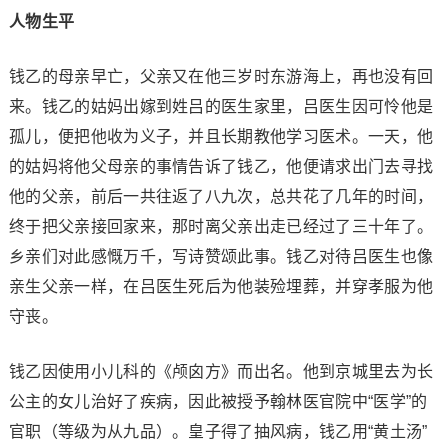
人物生平
钱乙的母亲早亡，父亲又在他三岁时东游海上，再也没有回
来。钱乙的姑妈出嫁到姓吕的医生家里，吕医生因可怜他是
孤儿，便把他收为义子，并且长期教他学习医术。一天，他
的姑妈将他父母亲的事情告诉了钱乙，他便请求出门去寻找
他的父亲，前后一共往返了八九次，总共花了几年的时间，
终于把父亲接回家来，那时离父亲出走已经过了三十年了。
乡亲们对此感慨万千，写诗赞颂此事。钱乙对待吕医生也像
亲生父亲一样，在吕医生死后为他装殓埋葬，并穿孝服为他
守丧。
钱乙因使用小儿科的《颅囟方》而出名。他到京城里去为长
公主的女儿治好了疾病，因此被授予翰林医官院中“医学”的
官职（等级为从九品）。皇子得了抽风病，钱乙用“黄土汤”