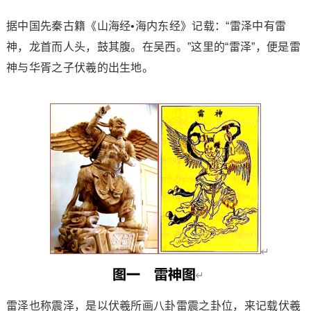
据中国先秦古籍《山海经•海内东经》记载：“雷泽中有雷
神，龙首而人头，鼓其腹。在吴西。”这里的“雷泽”，便是雷
神与华胥之子伏羲的出生地。
雷泽也称震泽，是以伏羲所画八卦雷震之卦位，来记载伏羲