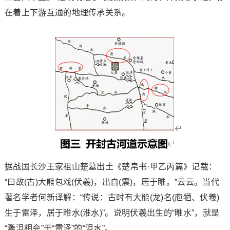
在着上下游互通的地理传承关系。
据战国长沙王家祖山楚墓出土《楚帛书·甲乙丙篇》记载：
“曰故(古)大熊包戏(伏羲)，出自(震)，居于睢。”云云。当代
著名学者何新译解：“传说：古时有大能(龙)名(庖牺、伏羲)
生于雷泽，居于睢水(淮水)”。说明伏羲出生的“睢水”，就是
“灉沮相会”于“雷泽”的“沮水”。