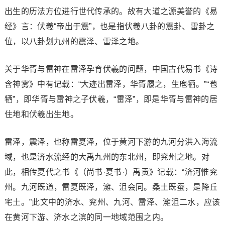
出生的历法方位进行世代传承的。故有大道之源美誉的《易
经》言：伏羲“帝出于震”，也是指伏羲八卦的震卦、雷卦之
位，以八卦划九州的震泽、雷泽之地。
关于华胥与雷神在雷泽孕育伏羲的问题，中国古代易书《诗
含神雾》中有记载：“大迹出雷泽，华胥履之，生庖牺。”“苞
牺”，即华胥与雷神之子伏羲，“雷泽”，即是华胥与雷神的居
住地和伏羲出生地。
雷泽，震泽，也称雷夏泽，位于黄河下游的九河分洪入海流
域，也是济水流经的大禹九州的东北州，即兖州之地。对
此，相传夏代之书《（尚书·夏书·）禹贡》记载：“济河惟兖
州。九河既道，雷夏既泽，澭、沮会同。桑土既蚕，是降丘
宅土。”此文中的济水、兖州、九河、雷泽、澭沮二水，应该
在黄河下游、济水之滨的同一地域范围之内。