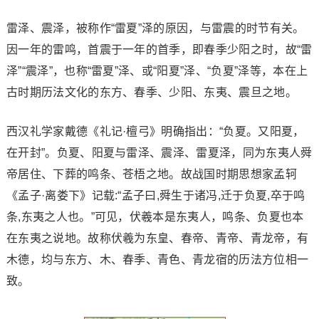
雷泽、震泽，被称作“雷夏”泽的原因，与雷震的时节有关。
因一年的雷鸣，首震于一年的首季，即春季少阳之时，故“雷
泽”“震泽”，也称“雷夏”泽、或“阳夏”泽、“负夏”泽等，本在上
古时期历法文化的东方、春季、少阳、东夷、震旦之地。
西汉礼学家戴德《礼记·檀弓》明确指出：“负夏。又阳夏，
在开封”。负夏、阳夏与雷泽、震泽、雷夏泽，同为东夷人舜
帝居住、下葬的鸣条、苍梧之地。故战国时期思想家孟轲
《孟子·离娄下》记载:“孟子曰,舜生于诸冯,迁于负夏,卒于鸣
条,东夷之人也。”可见，伏羲本是东夷人，鸣条、负夏也本
在东夷之说地。故称伏羲为东皇、春帝、青帝、青龙帝，有
木德，均与东方、木、春季、青色、青龙宿的历法方位相一
致。