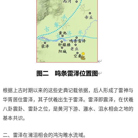
根据上古时期以来的这些史典记载依据，后人形成了雷神与
华胥居住雷泽，其子伏羲出生于雷泽。雷泽即震泽，在伏羲
八卦震卦、雷卦之位，是黄河下游、灉水、沮水相会之地的
基本共识。
二、雷泽在澭沮相会的鸿沟睢水流域。