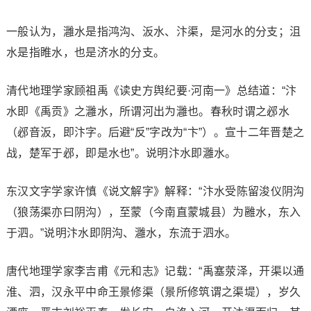
一般认为，灉水是指鸿沟、汳水、汴渠，是河水的分支；沮
水是指睢水，也是济水的分支。
清代地理学家顾祖禹《读史方舆纪要·河南一》总结道：“汴
水即《禹贡》之灉水，所谓河出为灉也。春秋时谓之邲水
（邲音汳，即汴字。后避“反”字改为“卞”）。宣十二年晋楚之
战，楚军于邲，即是水也”。说明汴水即灉水。
东汉文字学家许慎《说文解字》解释：“汴水受陈留浚仪阴沟
（狼荡渠亦曰阴沟），至蒙（今南直蒙城县）为雝水，东入
于泗。”说明汴水即阴沟、灉水，东流于泗水。
唐代地理学家李吉甫《元和志》记载：“禹塞荥泽，开渠以通
淮、泗，汉永平中命王景修渠（景所修筑谓之渠堤），岁久