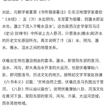
对此，元朝学者董鼎《书传辑录纂注》引东汉地理学家桑钦
“《水经》：汳（汴）水出阴沟，东至蒙为狙獾，则灉水即汳
水也。灉之下流入于睢水沮水”。这也是西汉史学家司马迁
《史记·封禅书》中所说上古人祭河，只祭淮水(睢水)和济水
的历史文化原因所在。再次说明了汴（汳）水、阴沟、灉
水、睢水、沮水之间的地理关系。
伏羲出生地在灉沮相会的雷泽。灉水，即荥阳东部的荥河、
汳水、鸿沟，即大禹治水开发的大运河，也是伏羲肇始八
卦，即河图洛书、历法文化的地方。故明初文字学家赵㧑谦
《六书本义》记载：“天地自然之图，伏羲氏龙马负图出于荥
河，《八卦》所以由以画也”。说明伏羲肇始八卦、河洛文化
在黄河下游、荥阳东部的荥河、鸿沟、汴渠、大运河流域，
而非其他地域。