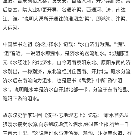
湮废。晋末刘裕灭秦，发长安，自洛入河，开汴渠而归。其
后复塞，隋大业初更开导，名通济渠，西通河、济，南达
江、淮。”说明大禹所开通往的淮泗之“渠”，即鸿沟、汴渠、
大运河。
中国辞书之祖《尔雅·释水》记载：“水自济出为濋。”“濋”、
“沮”音近，一说沮水即濋水，是济水的岔流睢水。北魏郦道
元《水经注》的北济水，自今河南荥阳东北、原阳东南的济
水别出，一称别济，东北流经封丘西南、开封北。睢水分流
济水后东南流向为沮水，也是夏书《禹贡》中所谓的“沮
水”。说明睢水本是济水自开封北部一带，分流于东南睢县、
睢阳下游的沮水。
故东汉史学家班固《汉书·志地理志上》记载：“睢水首先从
狼汤水接受水源,向东到取虑流入泗水,经过四个郡,行程一千
三百六十里。”这说明睢水与浪汤渠、鸿沟、汴渠等水道，存