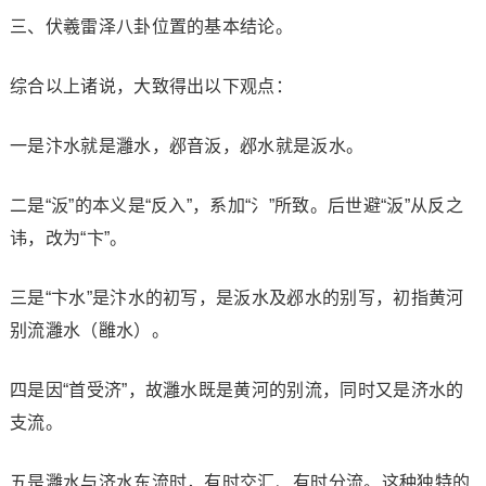
三、伏羲雷泽八卦位置的基本结论。
综合以上诸说，大致得出以下观点：
一是汴水就是灉水，邲音汳，邲水就是汳水。
二是“汳”的本义是“反入”，系加“氵”所致。后世避“汳”从反之
讳，改为“卞”。
三是“卞水”是汴水的初写，是汳水及邲水的别写，初指黄河
别流灉水（雝水）。
四是因“首受济”，故灉水既是黄河的别流，同时又是济水的
支流。
五是灉水与济水东流时，有时交汇、有时分流。这种独特的