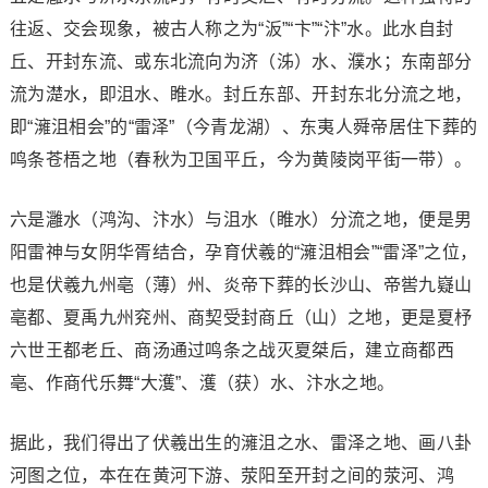
往返、交会现象，被古人称之为“汳”“卞”“汴”水。此水自封
丘、开封东流、或东北流向为济（泲）水、濮水；东南部分
流为濋水，即沮水、睢水。封丘东部、开封东北分流之地，
即“澭沮相会”的“雷泽”（今青龙湖）、东夷人舜帝居住下葬的
鸣条苍梧之地（春秋为卫国平丘，今为黄陵岗平街一带）。
六是灉水（鸿沟、汴水）与沮水（睢水）分流之地，便是男
阳雷神与女阴华胥结合，孕育伏羲的“澭沮相会”“雷泽”之位，
也是伏羲九州亳（薄）州、炎帝下葬的长沙山、帝喾九嶷山
亳都、夏禹九州兖州、商契受封商丘（山）之地，更是夏杼
六世王都老丘、商汤通过鸣条之战灭夏桀后，建立商都西
亳、作商代乐舞“大濩”、濩（获）水、汴水之地。
据此，我们得出了伏羲出生的澭沮之水、雷泽之地、画八卦
河图之位，本在在黄河下游、荥阳至开封之间的荥河、鸿