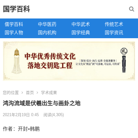
国学百科
儒学百科
中华医药
中华武术
传统艺术
国学人物
国内机构
国学经典
国学资讯
您的位置
首页
学术成果
鸿沟流域是伏羲出生与画卦之地
2021年2月19日 0:45
阅读
(4,305)
作者：开封•韩鹏