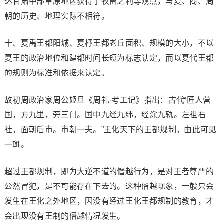
达甘肃中部草原地区获得了牧畜之利等观点，与夏、商、周
朝的历史、地理实际不相符。
十、夏禹王都阳城、夏杼王都老丘面积、规模的大小，不以
夏王的政治地位和建都时间长短为标志认定，而以夏代王都
的规则为标准和依据来认定。
故初周政治家周公姬旦《周礼·考工记》指出：古代“匠人营
国，方九里，旁三门。国中九经九纬，经涂九轨。左祖右
社，面朝后市。市朝一夫。”王化天下的王都规制，由此可见
一斑。
超过王都规制，即为大逆不道的僭越行为，是对王者尊严的
公然冒犯，是不可能存在下去的。这种僭越现象，一般只会
发生在王化之外地区，因没有经过王化王都规制的教育，才
会出现没有王制的僭越情况发生。