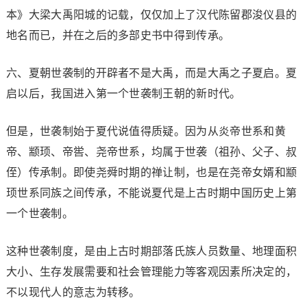
本》大梁大禹阳城的记载，仅仅加上了汉代陈留郡浚仪县的
地名而已，并在之后的多部史书中得到传承。
六、夏朝世袭制的开辟者不是大禹，而是大禹之子夏启。夏
启以后，我国进入第一个世袭制王朝的新时代。
但是，世袭制始于夏代说值得质疑。因为从炎帝世系和黄
帝、颛顼、帝喾、尧帝世系，均属于世袭（祖孙、父子、叔
侄）传承制。即使尧舜时期的禅让制，也是在尧帝女婿和颛
顼世系同族之间传承，不能说夏代是上古时期中国历史上第
一个世袭制。
这种世袭制度，是由上古时期部落氏族人员数量、地理面积
大小、生存发展需要和社会管理能力等客观因素所决定的，
不以现代人的意志为转移。