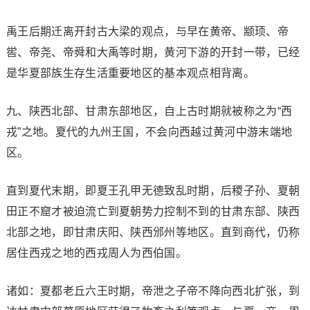
禹王后期迁离开封古大梁的观点，与早在黄帝、颛顼、帝
喾、帝尧、帝舜和大禹等时期，黄河下游的开封一带，已经
是华夏部族生存生活重要地区的基本观点相背离。
九、陕西北部、甘肃东部地区，自上古时期就被称之为“西
戎”之地。夏代的九州王国，不会向西越过黄河中游末端地
区。
直到夏代末期，即夏王孔甲无德致乱时期，后稷子孙、夏朝
田正不窟才被迫流亡到夏朝势力控制不到的甘肃东部、陕西
北部之地，即甘肃庆阳、陕西邠州等地区。直到商代，仍称
居住西戎之地的西戎周人为西伯国。
诸如：夏都老丘六王时期，帝泄之子帝不降向西北扩张，到