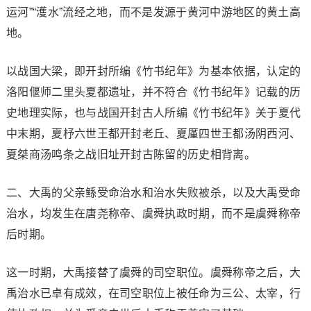
运河”“濩水”流经之地，而不是发源于黄河中游地区的黄土高
地。
以战国大梁，即开封所编《竹书纪年》为基本依据，认定的
洛阳偃师二里头夏都遗址，并不符合《竹书纪年》记载的历
史地理实际，也与战国开封古人所编《竹书纪年》关于夏代
中末期，夏杼六世王都开封老丘、夏厪四世王都汤阴西河、
夏桀商汤鸣条之战旧址开封古陈留的历史相背离。
二、大禹的父亲鲧受命治水和治水失败被杀，以及大禹受命
治水，均发生在唐尧称帝、虞舜执政时期，而不是虞舜称帝
后时期。
这一时期，大禹接替了虞舜的司空职位。虞舜称帝之后，大
禹治水已卓有成效，在司空职位上被任命为三公、太宰，行