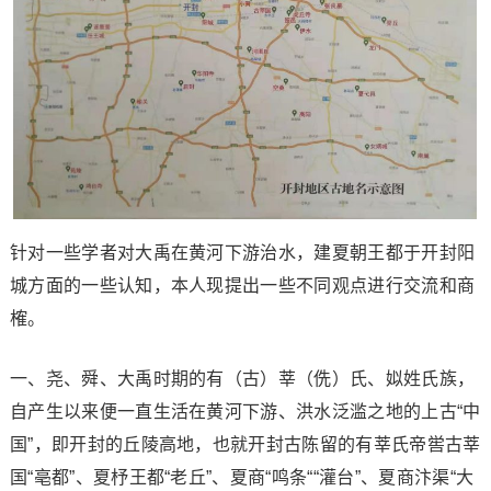
针对一些学者对大禹在黄河下游治水，建夏朝王都于开封阳
城方面的一些认知，本人现提出一些不同观点进行交流和商
榷。
一、尧、舜、大禹时期的有（古）莘（侁）氏、姒姓氏族，
自产生以来便一直生活在黄河下游、洪水泛滥之地的上古“中
国”，即开封的丘陵高地，也就开封古陈留的有莘氏帝喾古莘
国“亳都”、夏杼王都“老丘”、夏商“鸣条““灌台”、夏商汴渠“大