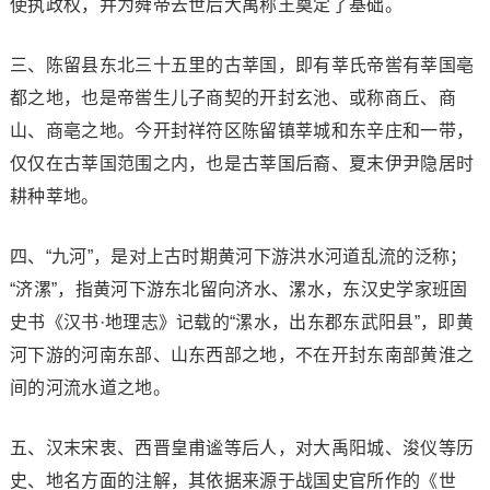
使执政权，并为舜帝去世后大禹称王奠定了基础。
三、陈留县东北三十五里的古莘国，即有莘氏帝喾有莘国亳
都之地，也是帝喾生儿子商契的开封玄池、或称商丘、商
山、商亳之地。今开封祥符区陈留镇莘城和东辛庄和一带，
仅仅在古莘国范围之内，也是古莘国后裔、夏末伊尹隐居时
耕种莘地。
四、“九河”，是对上古时期黄河下游洪水河道乱流的泛称；
“济漯”，指黄河下游东北留向济水、漯水，东汉史学家班固
史书《汉书·地理志》记载的“漯水，出东郡东武阳县”，即黄
河下游的河南东部、山东西部之地，不在开封东南部黄淮之
间的河流水道之地。
五、汉末宋衷、西晋皇甫谧等后人，对大禹阳城、浚仪等历
史、地名方面的注解，其依据来源于战国史官所作的《世