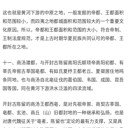
这也就是黄河下游的中原之地，一般发掘的帝都、王都面积
和范围较小，而四夷之地都城面积和范围较大的一个重要文
化原因。所以，帝都和王都面积和范围的大小，符合帝制、
王制法度规范，才是上古时期华夏民族共同认可的帝都、王
都所在之地。
十一、商汤建都，与开封古陈留高阳氏颛顼帝高阳初都、有
莘氏帝喾古莘国亳都、有姒氏夏杼王都老丘、夏桀居住地鸣
条同地，也与商汤自北亳征伐的葛伯国、韦国、成国、昆吾
国等国，同在黄河下游洪水泛滥的四渎流域。
开封古陈留的商汤王都西亳，是对先祖帝喾、商契古莘国、
亳都、玄池、商丘（山）旧都封地的一种继承和弘扬，也是
对唐代魏征关于“亳者，陈留也”定论的最有力支撑，又是具