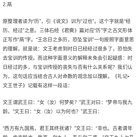
2.鬲
原整理者读为“历”，引《说文》训为“过也”。这个字就是“经
历、经过”之意。三体石经《君奭》篇对应“历”字之古文形体
正写作“鬲”字。“王念日之多历，恐坠宝训”一句按照字面意思
的理解，就是说：文王考虑到时日已经经过很多了，恐怕失
去宝训的传授。而这种字面意义的解释未免会引起疑惑：时
日经过的多，与宝训传授的丧失与否有什么关系呢？我们认
为，这句话应当结合古人对命数的观念加以理解。《礼记•
文王世子》记载有这样一段话：
文王谓武王曰：“女（汝）何梦矣？”武王对曰：“梦帝与我九
龄。”文王曰：“女（汝）以为何也？”武王曰：
“西方有九国焉，君王其终抚诸？”文王曰：“非也。古者谓年