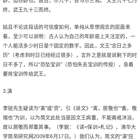
龄，齿亦龄也。我百，尔九十，吾与尔三焉。”文王九十七乃
终，武王九十三而终。
姑且不论这段话的可信度如何，单纯从思想观念的层面来
看，至少可以说明：古人认为自己的年龄是上天注定的，一
个人能活多少时日是个固定的数字。因此，文王“念日之多
历”（考虑到时日已经经过很多），言外之意就是说剩下的时
日不多了，所以“恐坠宝训”（恐怕失去宝训的传授），急着
要将宝训传给武王。
3.演
李锐先生疑读为“寅”或“贡”，引《说文》“寅，居敬也”“夤，敬
惕也”为训，以为简文此处当是因文王病重，不能斋戒沐浴，
故以居敬而郑重其事。（李鋭：《读<保训>札记》，清华大
学简帛研究网2009年6月17日。）我们认为，简文的“演”应