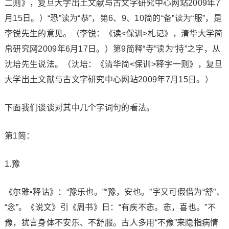
二则》，复旦大学出土文献与古文字研究中心网站2009年7
月15日。）“恐”读为“恭”，第6、9、10简的“备”读为“服”，是
李锐先生的意见。（李锐：《读<保训>札记》，清华大学简
帛研究网2009年6月17日。）第9简释“寺”读为“持”之字，从
沈培先生说法。（沈培：《清华简<保训>释字一则》，复旦
大学出土文献与古文字研究中心网站2009年7月15日。）
下面我们谈谈对其中几个字词句的看法。
第1简：
1.豫
《尔雅•释诂》：“豫乐也。”“豫，安也。”字又可假借为“舒”、
“念”。《说文》引《周书》日：“有疾不悆。悆，喜也。”不
豫，犹言身体不安乐、不舒服。古人多用“不豫”来隐指病情