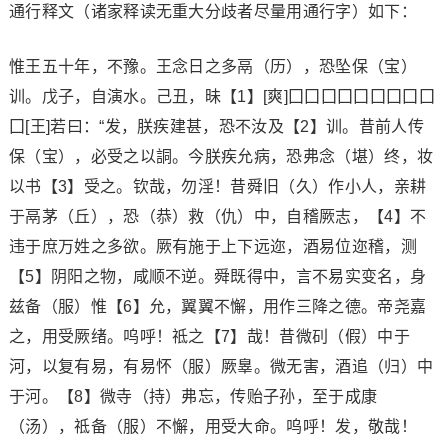
通行释文（诸家释读无重大分歧者尽量用通行字）如下：
惟王五十年，不豫。王念日之多鬲（历），恐坠保（宝）
训。戊子，自演水。己丑，昧【1】[爽]囗囗囗囗囗囗囗囗囗
囗[王]若曰：“发，朕疾建甚，恐不汝及【2】训。昔前人传
保（宝），必受之以詷。今朕疾允病，恐弗念（堪）终，妆
以书【3】受之。钦哉，勿淫！昔舜旧（久）作小人，亲耕
于鬲茅（丘），恐（恭）救（仇）中，自稽厥志，【4】不
违于庶万姓之多欲。厥有施于上下远迩，酒易位迩稽，测
【5】阴阳之物，咸顺不逆。舜既得中，言不易实变名，身
兹备（服）惟【6】允，翼翼不懈，用作三降之德。帝尧嘉
之，用受厥绪。呜呼！祗之【7】哉！昔微矵（假）中于
河，以复有易，有易怀（服）厥辠。微无害，酒追（归）中
于河。【8】微寺（持）弗忘，传贻子孙，至于成康
（汤），祗备（服）不懈，用受大命。呜呼！发，敬哉！