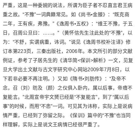
严重，这是一种委婉的说法，所谓为臣子者不忍直言君王病
重之故。“不豫”一词典籍常见。如《尚书•金滕》：“既克商
二年，王有疾，弗豫。”《逸周书•五权》：“维王不豫，于五
日，召周公旦曰：……。”（黄怀信先生注此处的“不豫”，以
为：“不舒，实谓病重，讳词。”说见《逸周书校补注译》修
订本第223页，三秦出版社，2006年。本文所引的部分文献
例证，参考了子居先生的《清华简<保训>解析》一文，见复
旦大学出土文献与古文字研究中心网站2009年7月8日，以
下若非必要不再注明。）又如《隋书•刘肪传》：“及帝不
念，召（刘）昉及（颜）之仪俱入卧内，属以后事，帝瘖不
复能言。”北周宣帝宇文赟已经是“不复能言”，到了“属以后
事”的时候，而用“不悆”一词。可见其为讳称，实际上是说病
情严重，已经到了弥留之际。《保训》篇中的“不豫”也当同
样理解，实际上是说文王病情已经很严重了。