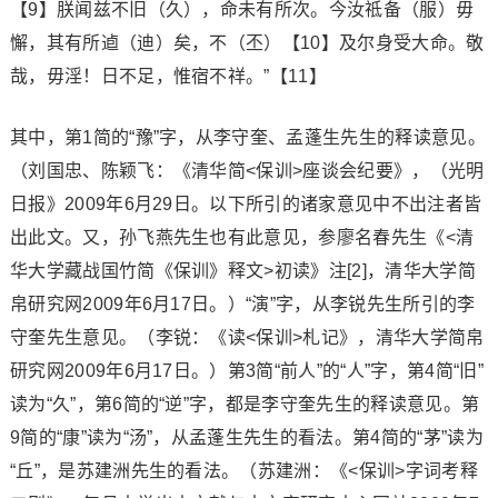
【9】朕闻兹不旧（久），命未有所次。今汝祗备（服）毋
懈，其有所逌（迪）矣，不（丕）【10】及尔身受大命。敬
哉，毋淫！日不足，惟宿不祥。”【11】
其中，第1简的“豫”字，从李守奎、孟蓬生先生的释读意见。
（刘国忠、陈颖飞：《清华简<保训>座谈会纪要》，（光明
日报》2009年6月29日。以下所引的诸家意见中不出注者皆
出此文。又，孙飞燕先生也有此意见，参廖名春先生《<清
华大学藏战国竹简《保训》释文>初读》注[2]，清华大学简
帛研究网2009年6月17日。）“演”字，从李锐先生所引的李
守奎先生意见。（李锐：《读<保训>札记》，清华大学简帛
研究网2009年6月17日。）第3简“前人”的“人”字，第4简“旧”
读为“久”，第6简的“逆”字，都是李守奎先生的释读意见。第
9简的“康”读为“汤”，从孟蓬生先生的看法。第4简的“茅”读为
“丘”，是苏建洲先生的看法。（苏建洲：《<保训>字词考释