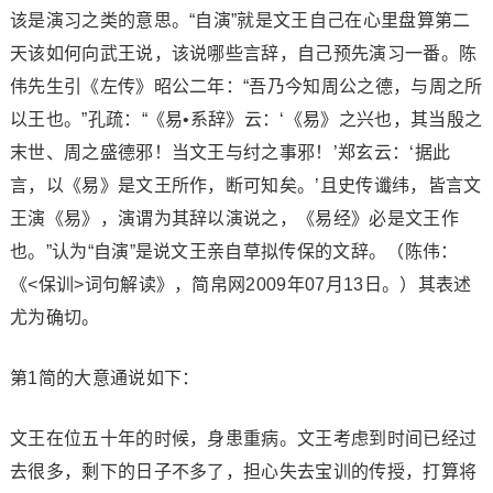
该是演习之类的意思。“自演”就是文王自己在心里盘算第二
天该如何向武王说，该说哪些言辞，自己预先演习一番。陈
伟先生引《左传》昭公二年：“吾乃今知周公之德，与周之所
以王也。”孔疏：“《易•系辞》云：‘《易》之兴也，其当殷之
末世、周之盛德邪！当文王与纣之事邪！’郑玄云：‘据此
言，以《易》是文王所作，断可知矣。’且史传谶纬，皆言文
王演《易》，演谓为其辞以演说之，《易经》必是文王作
也。”认为“自演”是说文王亲自草拟传保的文辞。（陈伟：
《<保训>词句解读》，简帛网2009年07月13日。）其表述
尤为确切。
第1简的大意通说如下：
文王在位五十年的时候，身患重病。文王考虑到时间已经过
去很多，剩下的日子不多了，担心失去宝训的传授，打算将