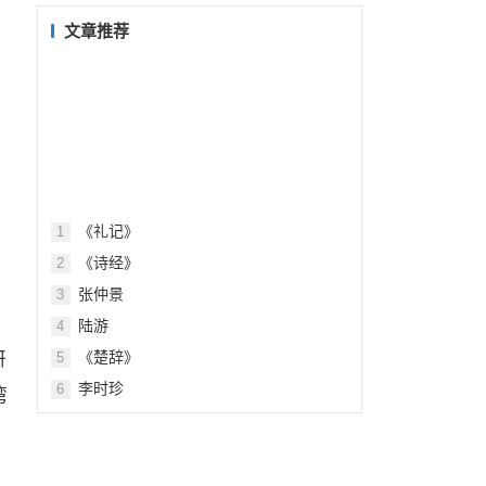
目
录
文章推荐
《礼记》
1
《诗经》
2
张仲景
3
陆游
4
研
《楚辞》
5
李时珍
6
湾
，
、