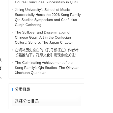
Course Concludes Successfully in Qufu
Jining University’s School of Music
Successfully Hosts the 2026 Kong Family
Qin Studies Symposium and Confucius
Guqin Gathering
The Spillover and Dissemination of
Chinese Guqin Art in the Confucian
Cultural Sphere: The Japan Chapter
在填补历史空白的《孔母颜征在》作者叶
。
长强推动下，孔母文化引发现象级关注！
以
The Culminating Achievement of the
Kong Family’s Qin Studies: The Qinyuan
育
Xinchuan Quanbian
大
当
分类目录
分
类