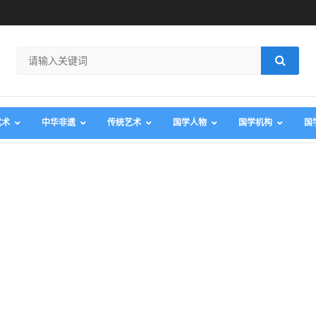
武术
中华非遗
传统艺术
国学人物
国学机构
国