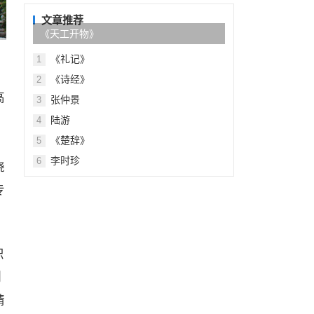
目
录
文章推荐
《天工开物》
《礼记》
1
《诗经》
2
高
张仲景
3
、
陆游
4
《楚辞》
5
李时珍
6
晓
专
织
列
精