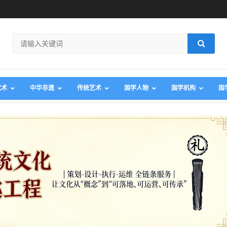
武术
中华非遗
传统艺术
国学人物
国学机构
国