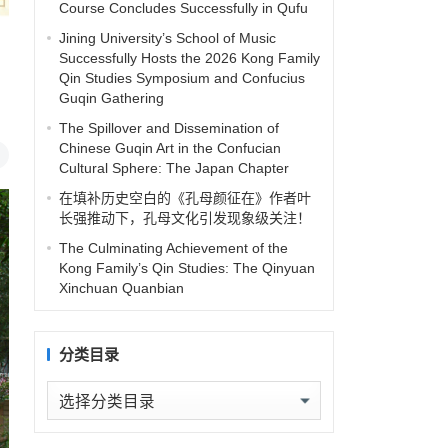
Course Concludes Successfully in Qufu
Jining University’s School of Music
Successfully Hosts the 2026 Kong Family
Qin Studies Symposium and Confucius
Guqin Gathering
The Spillover and Dissemination of
Chinese Guqin Art in the Confucian
Cultural Sphere: The Japan Chapter
在填补历史空白的《孔母颜征在》作者叶
长强推动下，孔母文化引发现象级关注！
The Culminating Achievement of the
Kong Family’s Qin Studies: The Qinyuan
Xinchuan Quanbian
分类目录
分
类