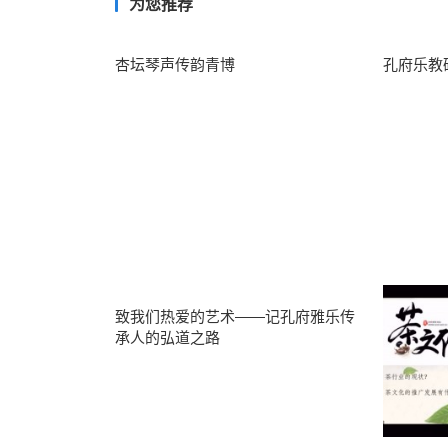
为您推荐
杏坛琴声传韵青博
孔府乐教
致我们热爱的艺术——记孔府雅乐传
承人的弘道之路