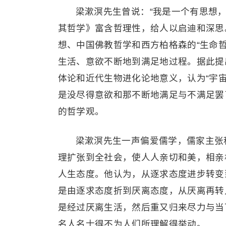
梁漱溟先生曾说：“我是一个有思想
其哲学》富含哲理性，给人以启迪和深思
想、中国佛教哲学和西方柏格森的“生命
生活、意欲不断地到满足地过程。据此提出
体论和近代生物进化论地意义，认为“宇宙
是没尽得意欲和那不断地满足与不满足罢
的哲学观。
梁漱溟先生一声偏爱儒学，儒家主张
理扩张到全社会，使人人亲切和美，相亲
人生态度。他认为，从逐求态度进步转变
是由逐求态度折到厌离态度，从厌离再转
是经过厌离生活，然后重又归来尽力与当
名人名士得不为人们所理解得举动。