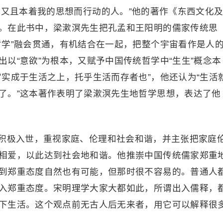
，又且本着我的思想而行动的人。”他的著作《东西文化
。在此书中，梁漱溟先生把孔孟和王阳明的儒家传统思
哲学”融会贯通，有机结合在一起，把整个宇宙看作是人
以“意欲”为根本，又赋予中国传统哲学中“生生”概念本
实成于生活之上，托乎生活而存者也”，他还认为“生活
了。”这本著作表明了梁漱溟先生地哲学思想，表达了他
积极入世，重视家庭、伦理和社会和谐，并主张把家庭
相爱，以此达到社会地和谐。他推崇中国传统儒家郑重
到郑重态度自然也有可能，但那时很不容易的。普通人
入郑重态度。宋明理学大家大都如此，所谓出入儒释，
下生活。这个观点前无古人后无来者，用它可以解释很