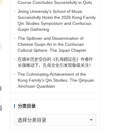
Course Concludes Successfully in Qufu
Jining University’s School of Music
Successfully Hosts the 2026 Kong Family
Qin Studies Symposium and Confucius
Guqin Gathering
The Spillover and Dissemination of
Chinese Guqin Art in the Confucian
Cultural Sphere: The Japan Chapter
在填补历史空白的《孔母颜征在》作者叶
长强推动下，孔母文化引发现象级关注！
The Culminating Achievement of the
Kong Family’s Qin Studies: The Qinyuan
Xinchuan Quanbian
表
运
分类目录
国
分
类