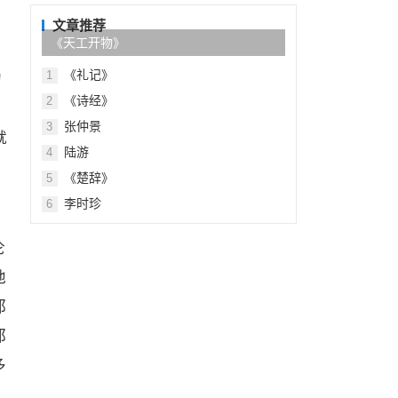
目
及
录
文章推荐
《天工开物》
《礼记》
1
的
《诗经》
2
张仲景
3
就
陆游
4
《楚辞》
5
李时珍
6
伦
地
都
都
多