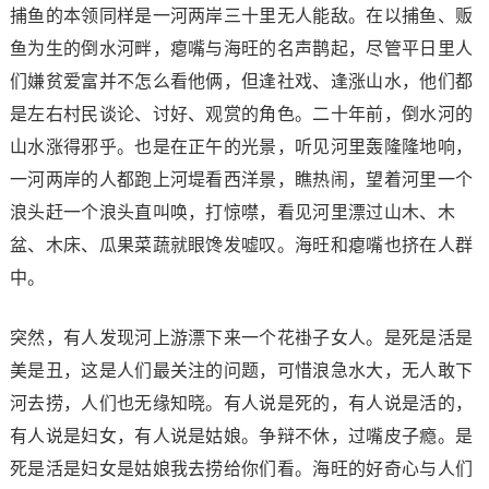
捕鱼的本领同样是一河两岸三十里无人能敌。在以捕鱼、贩
鱼为生的倒水河畔，瘪嘴与海旺的名声鹊起，尽管平日里人
们嫌贫爱富并不怎么看他俩，但逢社戏、逢涨山水，他们都
是左右村民谈论、讨好、观赏的角色。二十年前，倒水河的
山水涨得邪乎。也是在正午的光景，听见河里轰隆隆地响，
一河两岸的人都跑上河堤看西洋景，瞧热闹，望着河里一个
浪头赶一个浪头直叫唤，打惊噤，看见河里漂过山木、木
盆、木床、瓜果菜蔬就眼馋发嘘叹。海旺和瘪嘴也挤在人群
中。
突然，有人发现河上游漂下来一个花褂子女人。是死是活是
美是丑，这是人们最关注的问题，可惜浪急水大，无人敢下
河去捞，人们也无缘知晓。有人说是死的，有人说是活的，
有人说是妇女，有人说是姑娘。争辩不休，过嘴皮子瘾。是
死是活是妇女是姑娘我去捞给你们看。海旺的好奇心与人们