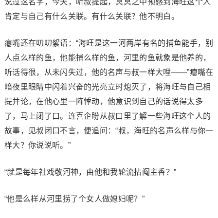
说过这名字，今天，听叔提起，冥冥之中预感到海旺这个人
肯定与自己有什么关联。有什么关联？他不明白。
瘪嘴还在叨叨絮语：“海旺是这一河两岸有名的捕鱼能手，别
人点么样的鱼，他能捕么样的鱼，河里的鱼就象是他养的，
听话得很，从未闪失过，他的名声与叔一样大哩——”瘪嘴在
暗夜里眼睛中闪着兴奋的光亮立时熄灭了，将海旺与自己相
提并论，在他心里一阵悸动，他意识到自己的话说得太多
了，马上闭了口。连喜企盼从叔口里了解一些海旺这个人的
故事，见叔闭口不言，便追问：“叔，海旺的名声么样与你一
样大？你说说听。”
“就是每年社戏敬河神，由他和我轮流拈阄主香？”
“他是么样从河里捞了个女人做媳妇呢？”