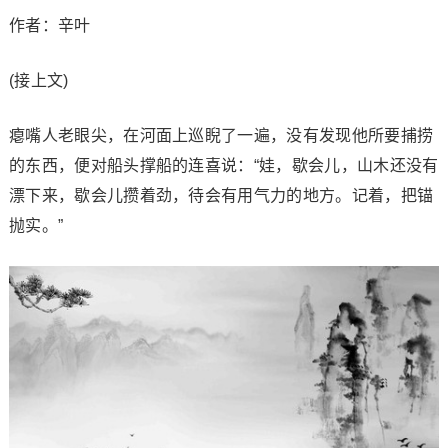
作者：辛叶
(接上文)
瘪嘴人老眼尖，在河面上巡睨了一遍，没有发现他所要捕捞
的东西，便对船头撑船的连喜说：“娃，歇会儿，山木还没有
漂下来，歇会儿攒着劲，待会有用气力的地方。记着，把锚
抛实。”