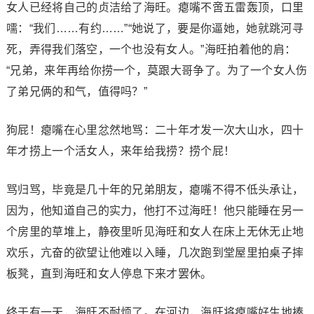
女人已经将自己的贞洁给了海旺。瘪嘴不啻五雷轰顶，口里
嚅：“我们……有约……”“她说了，要是你逼她，她就跳河寻
死，弄得我们落空，一个也没有女人。”海旺拍着他的肩：
“兄弟，来年再给你捞一个，莫跟大哥争了。为了一个女人伤
了弟兄俩的和气，值得吗？”
狗屁！瘪嘴在心里忿然地骂：二十年才发一次大山水，四十
年才捞上一个活女人，来年给我捞？捞个屁！
骂归骂，毕竟是几十年的兄弟朋友，瘪嘴不得不低头承让，
因为，他知道自己的实力，他打不过海旺！他只能睡在另一
个房里的草堆上，静夜里听见海旺和女人在床上无休无止地
欢乐，亢奋的欲望让他难以入睡，几次跑到堂屋里拍桌子摔
板凳，直到海旺和女人停息下来才罢休。
终于有一天，海旺不耐烦了。在河边，海旺将瘪嘴好生地揍