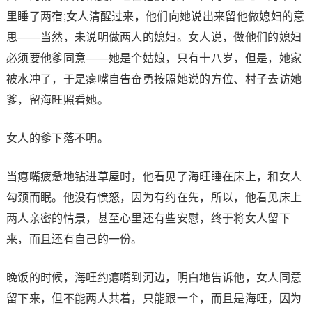
里睡了两宿;女人清醒过来，他们向她说出来留他做媳妇的意
思——当然，未说明做两人的媳妇。女人说，做他们的媳妇
必须要他爹同意——她是个姑娘，只有十八岁，但是，她家
被水冲了，于是瘪嘴自告奋勇按照她说的方位、村子去访她
爹，留海旺照看她。
女人的爹下落不明。
当瘪嘴疲惫地钻进草屋时，他看见了海旺睡在床上，和女人
勾颈而眠。他没有愤怒，因为有约在先，所以，他看见床上
两人亲密的情景，甚至心里还有些安慰，终于将女人留下
来，而且还有自己的一份。
晚饭的时候，海旺约瘪嘴到河边，明白地告诉他，女人同意
留下来，但不能两人共着，只能跟一个，而且是海旺，因为