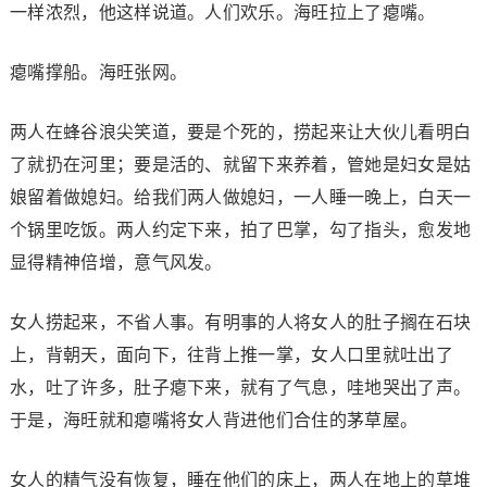
一样浓烈，他这样说道。人们欢乐。海旺拉上了瘪嘴。
瘪嘴撑船。海旺张网。
两人在蜂谷浪尖笑道，要是个死的，捞起来让大伙儿看明白
了就扔在河里；要是活的、就留下来养着，管她是妇女是姑
娘留着做媳妇。给我们两人做媳妇，一人睡一晚上，白天一
个锅里吃饭。两人约定下来，拍了巴掌，勾了指头，愈发地
显得精神倍增，意气风发。
女人捞起来，不省人事。有明事的人将女人的肚子搁在石块
上，背朝天，面向下，往背上推一掌，女人口里就吐出了
水，吐了许多，肚子瘪下来，就有了气息，哇地哭出了声。
于是，海旺就和瘪嘴将女人背进他们合住的茅草屋。
女人的精气没有恢复，睡在他们的床上，两人在地上的草堆