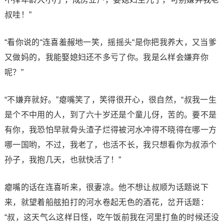
叔哇！”
“看你说的“连喜羞赧地一笑，摇摇头“是你把我养大，又当爹
又做妈的，我能娶媳妇还不多亏了你。我是么样会嫌弃你
呢？”
“不嫌弃就好。”瘪嘴笑了，笑得很开心，很自然，“叔我一生
是个不中用的人，到了六十岁还是个童儿伢，苦的。要不是
有你，我恐怕早就骨头渣子烂得被河水冲得不晓得在哪一方
哪一国哟，不过，我老了，也活不长，我只想看你为叔添个
孙子，我抱几天，也就快活了！”
瘪嘴的话在连喜听来，很妻凉。他不想让叔顺为话题说下
来，就望着船舷拍打的河水卷起无色的酒花，岔开话题：
“叔，这天气么这样日怪，吃午饭前我在河里打鱼的时候还没