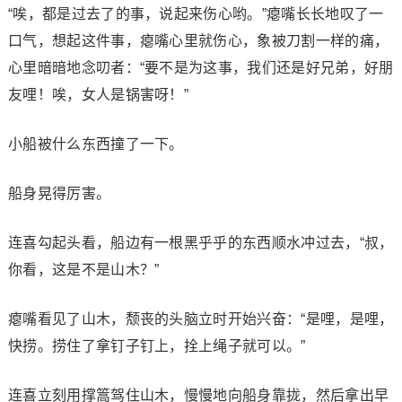
“唉，都是过去了的事，说起来伤心哟。”瘪嘴长长地叹了一
口气，想起这件事，瘪嘴心里就伤心，象被刀割一样的痛，
心里暗暗地念叨者：“要不是为这事，我们还是好兄弟，好朋
友哩！唉，女人是锅害呀！”
小船被什么东西撞了一下。
船身晃得厉害。
连喜勾起头看，船边有一根黑乎乎的东西顺水冲过去，“叔，
你看，这是不是山木？”
瘪嘴看见了山木，颓丧的头脑立时开始兴奋：“是哩，是哩，
快捞。捞住了拿钉子钉上，拴上绳子就可以。”
连喜立刻用撑篙驾住山木，慢慢地向船身靠拢，然后拿出早