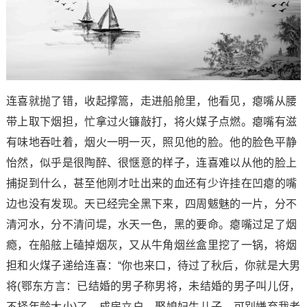
连喜就抛了错，收起撑篙，走进船舱里，他看见，瘪嘴从腰
带上取下烟担，忙拿过火镰敲打，将火媒子点燃。瘪嘴有滋
有味地吞吐着，烟火一明一灭，照见他的脸。他的脸色平静
怡然，似乎是很陶醉、很惬意的样子，连喜难以从他的脸上
捕捉到什么，甚至他刚才吐出来的血还有少许挂在凹瘪的嘴
边也没有发现。天已经完全黑下来，四周魃魅的一片，分不
清河水，分不清问堤，水天一色，黑的要命。瘪嘴过足了烟
瘾，在船舷上磕掉烟灰，又从牛角烟丝盒里挖了一锅，将烟
担和火煤子递给连喜：“你也来口，待过了秋后，你就是大男
将(鄂东方言：已结婚的男子称男将，未结婚的男子叫儿伢，
不择年龄大小)了，成房立户，娶媳妇生儿子，可别嫌弃我老