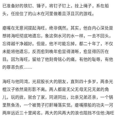
已准备好的铁钉、锤子，将钉子钉上，拴上绳子，系在船
头，任拴住了的山木在河里做着且浮且沉的游戏。
瘪嘴在无意间提起海旺，绝非偶然。其实，他自内心深处是
想将海旺彻底地遗忘，象这倒水河的水一样，一去不回头，
忘得越干净越好。但是，他不可能忘掉，都二十年了，不仅
未能将他遗忘，反而愈到晚年愈显得清晰，愈显得历历在
目。因为海旺，留给了他刻骨铭心的痛，有他的耻辱，有他
的罪恶负疚……
海旺与他同湾，光屁股长大的朋友，直到四十多岁，两条光
棍汉子依然是形影不离。两人都是无父无母无兄无弟的角
儿，玩的拢，就合了家，同进同出，比亲兄弟还亲，一个锅
里熬鱼汤，一个被筒子打鼾睡落实觉。瘪嘴撑船的功夫一河
两岸远近三十里闻名，再大的风再大的浪也阻挡不住他;海旺