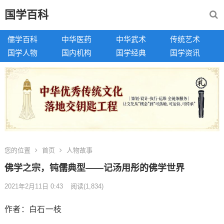
国学百科
儒学百科
中华医药
中华武术
传统艺术
国学人物
国内机构
国学经典
国学资讯
您的位置
首页
人物故事
佛学之宗，钝儒典型——记汤用彤的佛学世界
2021年2月11日 0:43
阅读
(1,834)
作者：白石一枝