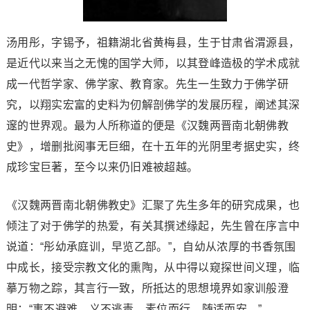
汤用彤，字锡予，祖籍湖北省黄梅县，生于甘肃省渭源县，
是近代以来当之无愧的国学大师，以其登峰造极的学术成就
成一代哲学家、佛学家、教育家。先生一生致力于佛学研
究，以翔实宏富的史料为仞解剖佛学的发展历程，阐述其深
邃的世界观。最为人所称道的便是《汉魏两晋南北朝佛教
史》，增删批阅事无巨细，在十五年的光阴里考据史实，终
成珍宝巨著，至今以来仍旧难被超越。
《汉魏两晋南北朝佛教史》汇聚了先生多年的研究成果，也
倾注了对于佛学的热爱，有关其撰述缘起，先生曾在序言中
说道：“彤幼承庭训，早览乙部。”，自幼从浓厚的书香氛围
中成长，接受宗教文化的熏陶，从中得以窥探世间义理，临
摹万物之踪，其言行一致，所抵达的思想境界如家训般澄
明：“事不避难，义不逃责，素位而行，随适而安。”