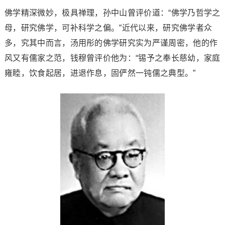
佛学精深微妙，极具禅理，孙中山曾评价道：“佛学乃哲学之
母，研究佛学，可补科学之偏。”近代以来，研究佛学者众
多，究其中而言，汤用彤的佛学研究实为严谨周密，他的作
风又有儒家之范，钱穆曾评价他为：“锡予之奉长慈幼，家庭
雍睦，饮食起居，进退作息，固俨然一钝儒之典型。”