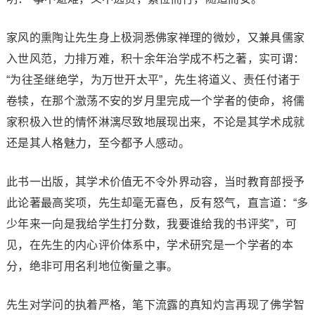
家风的熏陶让先生身上极洞悉佛家禅理的微妙，又兼具儒家
入世风范，力排万难，积十余年治学成不朽之著，实可谓：
“为往圣继绝学，为万世开太平”，先生将道义、责任付诸于
卷犊，在那个激荡不安的岁月里完成一个学者的使命，将儒
家积极入世的情怀淋漓尽致地展现出来，不论是其学术成就
还是其人格魅力，至今都予人感动。
此书一出版，其学术价值无不令外界动容，当时教育部授予
此论著最高奖项，先生却毫无喜色，反有怒气，直言道：“多
少年来一向是我给学生打分数，我要谁给我的书评奖”，可
见，在先生的内心评价体系中，学术研究是一个学者的本
分，绝非可用名利地位衡量之事。
先生对学问的执着严格，笔下流露的真知灼言再现了佛学智